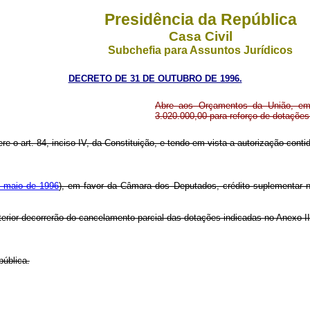
Presidência da República
Casa Civil
Subchefia para Assuntos Jurídicos
DECRETO DE 31 DE OUTUBRO DE 1996.
Abre aos Orçamentos da União, em 
3.020.000,00 para reforço de dotaçõe
re o art. 84, inciso IV, da Constituição, e tendo em vista a autorização contid
e maio de 1996
), em favor da Câmara dos Deputados, crédito suplementar no 
terior decorrerão do cancelamento parcial das dotações indicadas no Anexo I
pública.