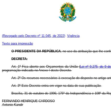
(Revogado pelo Decreto nº 11.045, de 2022)
Vigência
Texto para impressão
O PRESIDENTE DA REPÚBLICA
, no uso da atribuição que lhe confe
DECRETA:
Art. 1º Fica aberto aos Orçamentos da União (
Lei nº 9.275, de 9 d
programação indicada no Anexo I deste Decreto.
Art. 2º Os recursos necessários à execução do disposto no artigo an
Art. 3º Este Decreto entra em vigor na data de sua publicação.
Brasília, 31 de outubro de 1996; 175º da Independência e 108º da Re
FERNANDO HENRIQUE CARDOSO
Antonio Kandir