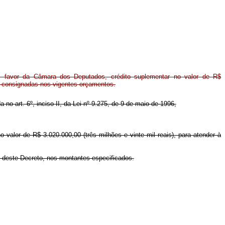
favor da Câmara dos Deputados, crédito suplementar no valor de R$
s consignadas nos vigentes orçamentos.
a no art. 6º, inciso II, da Lei nº 9.275, de 9 de maio de 1996,
valor de R$ 3.020.000,00 (três milhões e vinte mil reais), para atender à
I deste Decreto, nos montantes especificados.