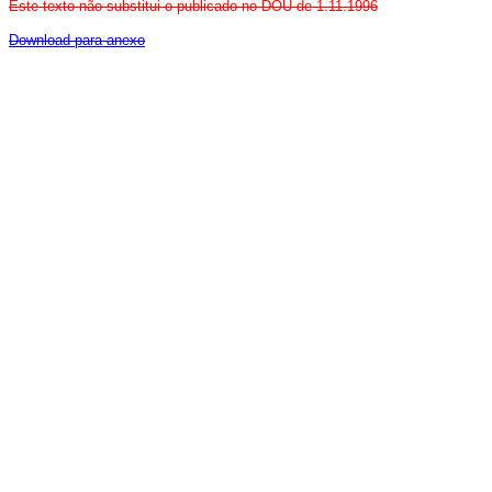
Este texto não substitui o publicado no DOU de 1.11.1996
Download para anexo