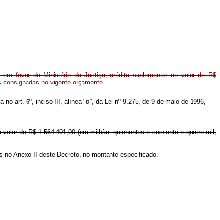
em favor do Ministério da Justiça, crédito suplementar no valor de R$
es consignadas no vigente orçamento.
no art. 6º, inciso III, alínea "
b"
, da Lei nº 9.275, de 9 de maio de 1996,
no valor de R$ 1.564.401,00 (um milhão, quinhentos e sessenta e quatro mil,
os no Anexo II deste Decreto, no montante especificado.