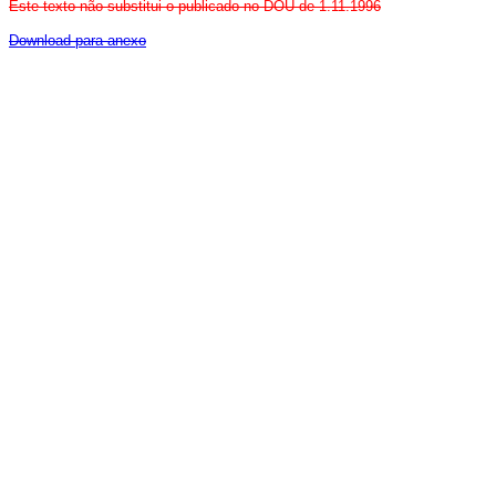
Este texto não substitui o publicado no DOU de 1.11.1996
Download para anexo