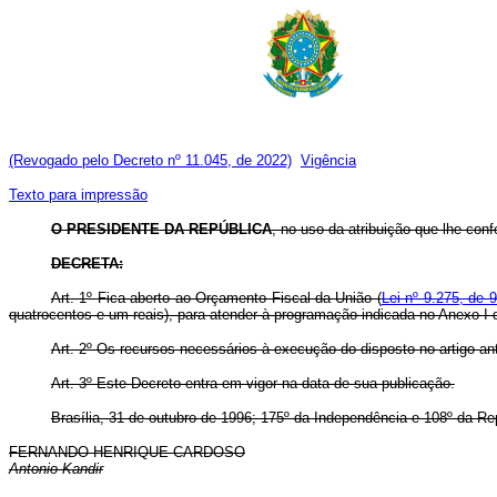
(Revogado pelo Decreto nº 11.045, de 2022)
Vigência
Texto para impressão
O PRESIDENTE DA REPÚBLICA
, no uso da atribuição que lhe confe
DECRETA:
Art. 1º Fica aberto ao Orçamento Fiscal da União (
Lei nº 9.275, de 
quatrocentos e um reais), para atender à programação indicada no Anexo I 
Art. 2º Os recursos necessários à execução do disposto no artigo ant
Art. 3º Este Decreto entra em vigor na data de sua publicação.
Brasília, 31 de outubro de 1996; 175º da Independência e 108º da Re
FERNANDO HENRIQUE CARDOSO
Antonio Kandir