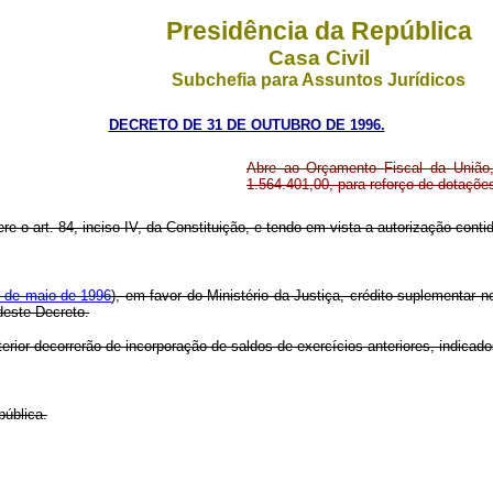
Presidência da República
Casa Civil
Subchefia para Assuntos Jurídicos
DECRETO DE 31 DE OUTUBRO DE 1996.
Abre ao Orçamento Fiscal da União, 
1.564.401,00, para reforço de dotaçõ
re o art. 84, inciso IV, da Constituição, e tendo em vista a autorização contida 
9 de maio de 1996
), em favor do Ministério da Justiça, crédito suplementar 
deste Decreto.
erior decorrerão de incorporação de saldos de exercícios anteriores, indicad
pública.