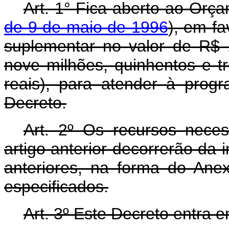
Art. 1° Fica aberto ao Orça
de 9 de maio de 1996
), em fa
suplementar no valor de R$ 
nove milhões, quinhentos e tr
reais), para atender à prog
Decreto.
Art. 2º Os recursos nece
artigo anterior decorrerão da 
anteriores, na forma do Ane
especificados.
Art. 3º Este Decreto entra 