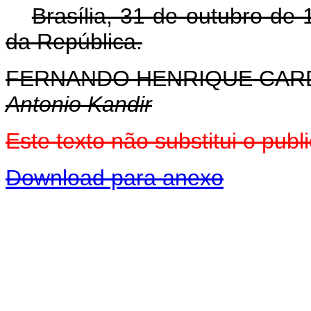
Brasília, 31 de outubro de
da República.
FERNANDO HENRIQUE CA
Antonio Kandir
Este texto não substitui o pu
Download para anexo