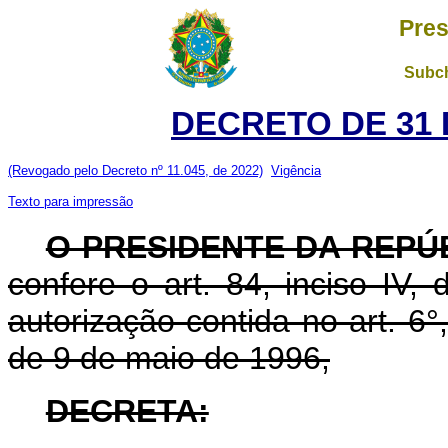
Pres
Subch
DECRETO DE 31 
(Revogado pelo Decreto nº 11.045, de 2022)
Vigência
Texto para impressão
O PRESIDENTE DA REPÚ
confere o art. 84, inciso IV,
autorização contida no art. 6°,
de 9 de maio de 1996,
DECRETA: