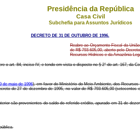
Presidência da República
Casa Civil
Subchefia para Assuntos Jurídicos
DECRETO DE 31 DE OUTUBRO DE 1996.
Reabre ao Orçamento Fiscal da União,
de R$ 793.605,00, aberto pelo Decret
Recursos Hídricos e da Amazônia Lega
re o art. 84, inciso IV, e tendo em vista o disposto no § 2° do art. 167, da Co
 9 de maio de 1996
), em favor do Ministério do Meio Ambiente, dos Recursos 
ecreto de 27 de dezembro de 1995, no valor de R$ 793.605,00 (setecentos e 
nterior são provenientes do saldo do referido crédito, apurado em 31 de dez
pública.