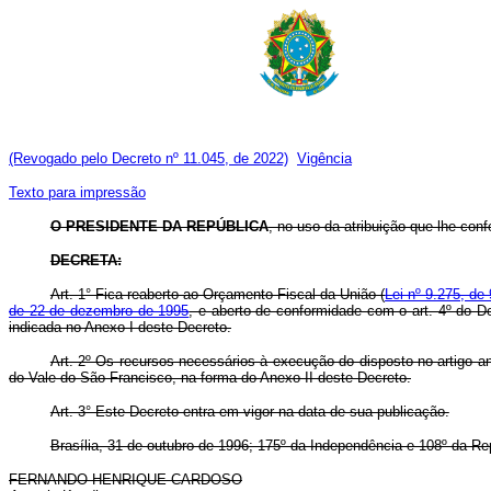
(Revogado pelo Decreto nº 11.045, de 2022)
Vigência
Texto para impressão
O PRESIDENTE DA REPÚBLICA
, no uso da atribuição que lhe confe
DECRETA:
Art. 1° Fica reaberto ao Orçamento Fiscal da União (
Lei nº 9.275, de
de 22 de dezembro de 1995
, e aberto de conformidade com o art. 4º do D
indicada no Anexo I deste Decreto.
Art. 2º Os recursos necessários à execução do disposto no artigo a
do Vale do São Francisco, na forma do Anexo II deste Decreto.
Art. 3° Este Decreto entra em vigor na data de sua publicação.
Brasília, 31 de outubro de 1996; 175º da Independência e 108º da Re
FERNANDO HENRIQUE CARDOSO