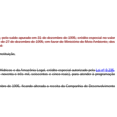
 pelo saldo apurado em 31 de dezembro de 1995, crédito especial no valor
o de 27 de dezembro de 1995, em favor do Ministério do Meio Ambiente, dos
l.
nstituição,
Hídricos e da Amazônia Legal, crédito especial autorizado pela
Lei nº 9.235,
noventa e três mil, seiscentos e cinco reais), para atender à programação
embro de 1995, ficando alterada a receita da Companhia de Desenvolvimento