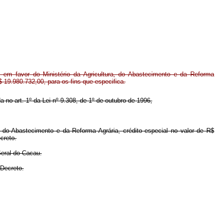
 em favor do Ministério da Agricultura, do Abastecimento e da Reforma
$ 19.980.732,00, para os fins que especifica.
da no art. 1º da Lei nº 9.308, de 1º de outubro de 1996,
a, do Abastecimento e da Reforma Agrária, crédito especial no valor de R$
creto.
Geral do Cacau.
 Decreto.