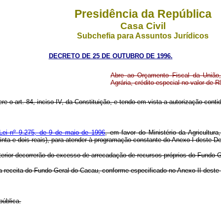
Presidência da República
Casa Civil
Subchefia para Assuntos Jurídicos
DECRETO DE 25 DE OUTUBRO DE 1996.
Abre ao Orçamento Fiscal da União,
Agrária, crédito especial no valor de R
ere o art. 84, inciso IV, da Constituição, e tendo em vista a autorização conti
Lei nº 9.275, de 9 de maio de 1996
, em favor do Ministério da Agricultur
inta e dois reais), para atender à programação constante do Anexo I deste De
terior decorrerão do excesso de arrecadação de recursos próprios do Fundo 
a a receita do Fundo Geral do Cacau, conforme especificado no Anexo II deste
pública.