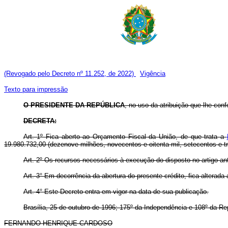
(Revogado pelo Decreto nº 11.252, de 2022)
Vigência
Texto para impressão
O PRESIDENTE DA REPÚBLICA
, no uso da atribuição que lhe conf
DECRETA:
Art. 1º Fica aberto ao Orçamento Fiscal da União, de que trata a
19.980.732,00 (dezenove milhões, novecentos e oitenta mil, setecentos e tr
Art. 2º Os recursos necessários à execução do disposto no artigo an
Art. 3° Em decorrência da abertura do presente crédito, fica alterad
Art. 4° Este Decreto entra em vigor na data de sua publicação.
Brasília, 25 de outubro de 1996; 175º da Independência e 108º da Re
FERNANDO HENRIQUE CARDOSO