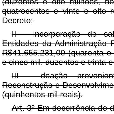
(duzentos e oito milhões, n
quatrocentos e vinte e oito 
Decreto;
II - incorporação de sa
Entidades da Administração Pú
R$41.655.231,00 (quarenta e 
e cinco mil, duzentos e trinta e
III - doação provenie
Reconstrução e Desenvolvime
(quinhentos mil reais).
Art. 3º Em decorrência do d