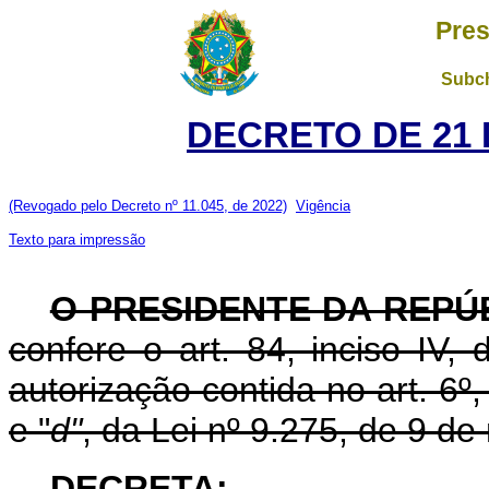
Pres
Subch
DECRETO DE 21 
(Revogado pelo Decreto nº 11.045, de 2022)
Vigência
Texto para impressão
O PRESIDENTE DA REPÚ
confere o art. 84, inciso IV,
autorização contida no art. 6º, 
e "
d"
, da Lei nº 9.275, de 9 d
DECRETA: