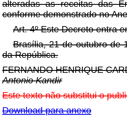
alteradas as receitas das En
conforme demonstrado no Anex
Art. 4º Este Decreto entra 
Brasília, 21 de outubro de
da República.
FERNANDO HENRIQUE CA
Antonio Kandir
Este texto não substitui o pu
Download para anexo