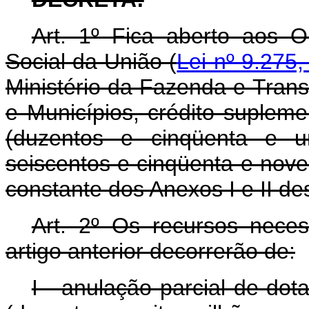
Art. 1º Fica aberto aos 
Social da União (
Lei nº 9.275
Ministério da Fazenda e Transf
e Municípios, crédito suplem
(duzentos e cinqüenta e u
seiscentos e cinqüenta e nove
constante dos Anexos I e II de
Art. 2º Os recursos nece
artigo anterior decorrerão de:
I - anulação parcial de do