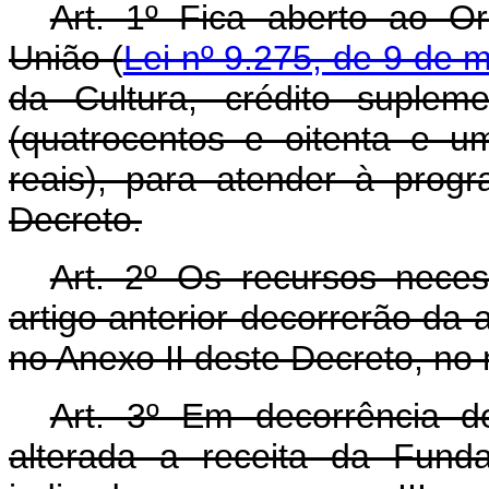
Art. 1º Fica aberto ao O
União (
Lei nº 9.275, de 9 de 
da Cultura, crédito suplem
(quatrocentos e oitenta e u
reais), para atender à prog
Decreto.
Art. 2º Os recursos nece
artigo anterior decorrerão da 
no Anexo II deste Decreto, no
Art. 3º Em decorrência do
alterada a receita da Fund