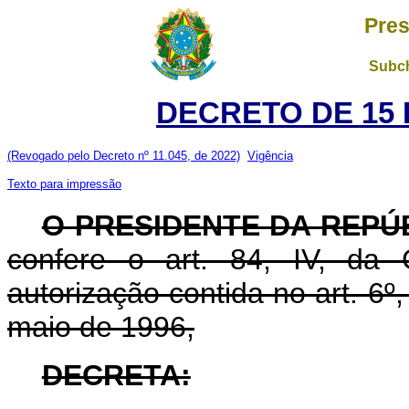
Pres
Subch
DECRETO DE 15 
(Revogado pelo Decreto nº 11.045, de 2022)
Vigência
Texto para impressão
O PRESIDENTE DA REPÚ
confere o art. 84, IV, da 
autorização contida no art. 6º,
maio de 1996,
DECRETA: