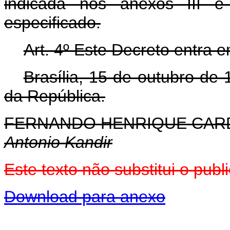
indicada nos anexos III e
especificado.
Art. 4º Este Decreto entra 
Brasília, 15 de outubro de
da República.
FERNANDO HENRIQUE CA
Antonio Kandir
Este texto não substitui o pu
Download para anexo