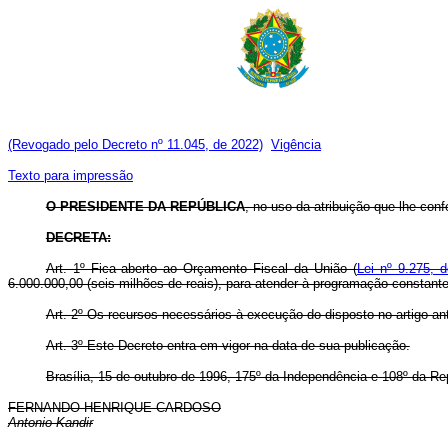
(Revogado pelo Decreto nº 11.045, de 2022)
Vigência
Texto para impressão
O PRESIDENTE DA REPÚBLICA
, no uso da atribuição que lhe confe
DECRETA:
Art. 1º Fica aberto ao Orçamento Fiscal da União (
Lei nº 9.275, 
6.000.000,00 (seis milhões de reais), para atender à programação constant
Art. 2º Os recursos necessários à execução do disposto no artigo an
Art. 3º Este Decreto entra em vigor na data de sua publicação.
Brasília, 15 de outubro de 1996, 175º da Independência e 108º da Re
FERNANDO HENRIQUE CARDOSO
Antonio Kandir