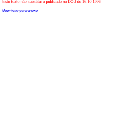
Este texto não substitui o publicado no DOU de 16.10.1996
Download para anexo