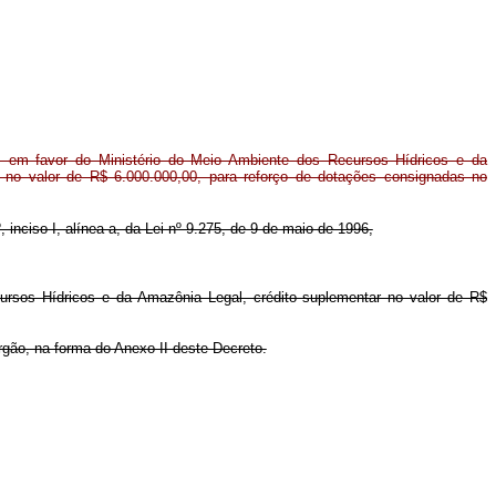
 em favor do Ministério do Meio Ambiente dos Recursos Hídricos e da
 no valor de R$ 6.000.000,00, para reforço de dotações consignadas no
, inciso I, alínea a, da Lei nº 9.275, de 9 de maio de 1996,
ursos Hídricos e da Amazônia Legal, crédito suplementar no valor de R$
rgão, na forma do Anexo II deste Decreto.