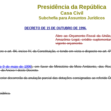
Presidência da República
Casa Civil
Subchefia para Assuntos Jurídicos
DECRETO DE 15 DE OUTUBRO DE 1996.
Abre ao Orçamento Fiscal da União,
Amazônia Legal, crédito suplementar
vigente orçamento.
re o art. 84, inciso IV, da Constituição, e tendo em vista o disposto no art. 6º
de 9 de maio de 1996
), em favor do Ministério do Meio Ambiente, dos Rec
e do Anexo I deste Decreto.
terior decorrerão da anulação parcial das dotações consignadas ao referido Ó
pública.