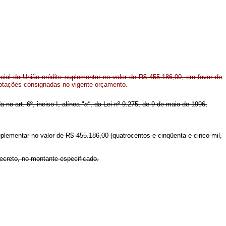
ial da União crédito suplementar no valor de R$ 455.186,00, em favor do
dotações consignadas no vigente orçamento.
no art. 6º, inciso I, alínea "
a"
, da Lei nº 9.275, de 9 de maio de 1996,
uplementar no valor de R$ 455.186,00 (quatrocentos e cinqüenta e cinco mil,
Decreto, no montante especificado.