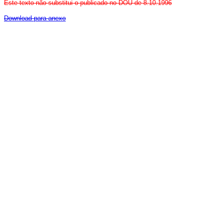
Este texto não substitui o publicado no DOU de 8.10.1996
Download para anexo