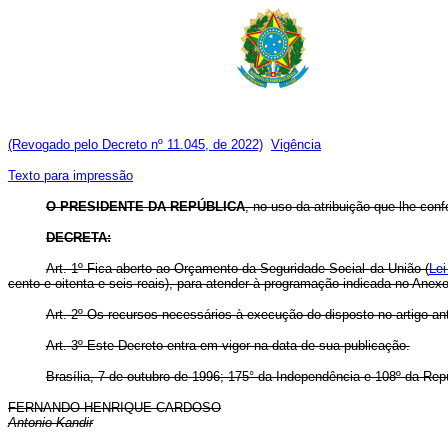
(Revogado pelo Decreto nº 11.045, de 2022)
Vigência
Texto para impressão
O PRESIDENTE DA REPÚBLICA
, no uso da atribuição que lhe confe
DECRETA:
Art. 1º Fica aberto ao Orçamento da Seguridade Social da União (
Lei
cento e oitenta e seis reais), para atender à programação indicada no Anexo
Art. 2º Os recursos necessários à execução do disposto no artigo ant
Art. 3º Este Decreto entra em vigor na data de sua publicação.
Brasília, 7 de outubro de 1996; 175° da Independência e 108º da Rep
FERNANDO HENRIQUE CARDOSO
Antonio Kandir