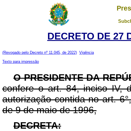
Pres
Subch
DECRETO DE 27 
(Revogado pelo Decreto nº 11.045, de 2022)
Vigência
Texto para impressão
O PRESIDENTE DA REPÚ
confere o art. 84, inciso IV,
autorização contida no art. 6°,
de 9 de maio de 1996,
DECRETA: