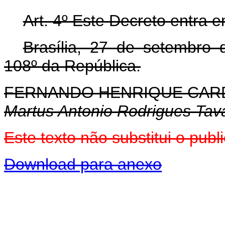
Art. 4º Este Decreto entra 
Brasília, 27 de setembro
108º da República.
FERNANDO HENRIQUE CA
Martus Antonio Rodrigues Tav
Este texto não substitui o pu
Download para anexo