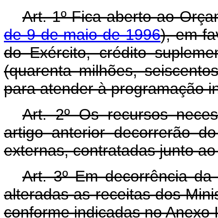
Art. 1º Fica aberto ao Orça
de 9 de maio de 1996
), em fa
do Exército, crédito suplem
(quarenta milhões, seiscentos
para atender à programação in
Art. 2º Os recursos nece
artigo anterior decorrerão d
externas, contratadas junto a
Art. 3º Em decorrência da 
alteradas as receitas dos Mini
conforme indicadas no Anexo I