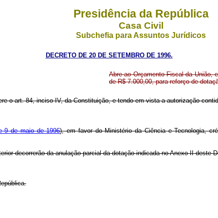
Presidência da República
Casa Civil
Subchefia para Assuntos Jurídicos
DECRETO DE 20 DE SETEMBRO DE 1996.
Abre ao Orçamento Fiscal da União, em
de R$ 7.000,00, para reforço de dota
re o art. 84, inciso IV, da Constituição, e tendo em vista a autorização contid
de 9 de maio de 1996
), em favor do Ministério da Ciência e Tecnologia, cr
erior decorrerão da anulação parcial da dotação indicada no Anexo II deste 
epública.