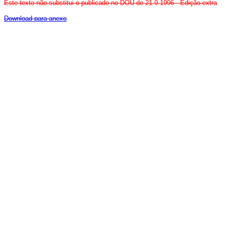
Este texto não substitui o publicado no DOU de 21.9.1996 - Edição extra
Download para anexo