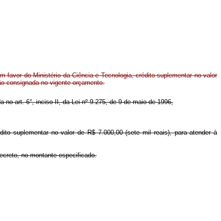
 favor do Ministério da Ciência e Tecnologia, crédito suplementar no valor
ção consignada no vigente orçamento.
a no art. 6°, inciso II, da Lei nº 9.275, de 9 de maio de 1996,
édito suplementar no valor de R$ 7.000,00 (sete mil reais), para atender à
Decreto, no montante especificado.