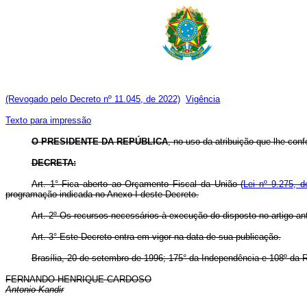
(Revogado pelo Decreto nº 11.045, de 2022)
Vigência
Texto para impressão
O PRESIDENTE DA REPÚBLICA
, no uso da atribuição que lhe confe
DECRETA:
Art. 1° Fica aberto ao Orçamento Fiscal da União (
Lei nº 9.275, 
programação indicada no Anexo I deste Decreto.
Art. 2º Os recursos necessários à execução do disposto no artigo ant
Art. 3° Este Decreto entra em vigor na data de sua publicação.
Brasília, 20 de setembro de 1996; 175° da Independência e 108º da R
FERNANDO HENRIQUE CARDOSO
Antonio Kandir