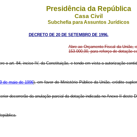
Presidência da República
Casa Civil
Subchefia para Assuntos Jurídicos
DECRETO DE 20 DE SETEMBRO DE 1996.
Abre ao Orçamento Fiscal da União, em
153.000,00, para reforço de dotação 
re o art. 84, inciso IV, da Constituição, e tendo em vista a autorização contid
 9 de maio de 1996
), em favor do Ministério Público da União, crédito suple
erior decorrerão da anulação parcial da dotação indicada no Anexo II deste 
epública.