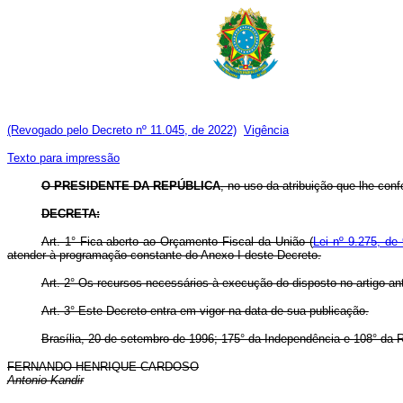
(Revogado pelo Decreto nº 11.045, de 2022)
Vigência
Texto para impressão
O PRESIDENTE DA REPÚBLICA
, no uso da atribuição que lhe confe
DECRETA:
Art. 1° Fica aberto ao Orçamento Fiscal da União (
Lei nº 9.275, de
atender à programação constante do Anexo I deste Decreto.
Art. 2° Os recursos necessários à execução do disposto no artigo ant
Art. 3° Este Decreto entra em vigor na data de sua publicação.
Brasília, 20 de setembro de 1996; 175° da Independência e 108° da R
FERNANDO HENRIQUE CARDOSO
Antonio Kandir