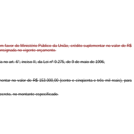
 favor do Ministério Público da União, crédito suplementar no valor de R$
consignada no vigente orçamento.
a no art. 6°, inciso II, da Lei nº 9.275, de 9 de maio de 1996,
mentar no valor de R$ 153.000,00 (cento e cinqüenta e três mil reais), para
Decreto, no montante especificado.