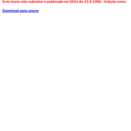
Este texto não substitui o publicado no DOU de 21.9.1996 - Edição extra
Download para anexo