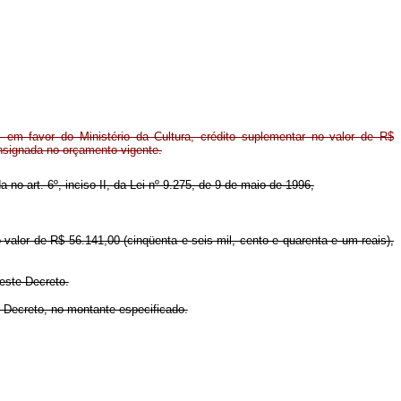
em favor do Ministério da Cultura, crédito suplementar no valor de R$
nsignada no orçamento vigente.
a no art. 6º, inciso II, da Lei nº 9.275, de 9 de maio de 1996,
o valor de R$ 56.141,00 (cinqüenta e seis mil, cento e quarenta e um reais),
deste Decreto.
e Decreto, no montante especificado.