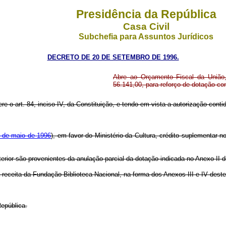
Presidência da República
Casa Civil
Subchefia para Assuntos Jurídicos
DECRETO DE 20 DE SETEMBRO DE 1996.
Abre ao Orçamento Fiscal da União, 
56.141,00, para reforço de dotação co
re o art. 84, inciso IV, da Constituição, e tendo em vista a autorização contid
9 de maio de 1996
), em favor do Ministério da Cultura, crédito suplementar n
erior são provenientes da anulação parcial da dotação indicada no Anexo II 
a receita da Fundação Biblioteca Nacional, na forma dos Anexos III e IV dest
epública.