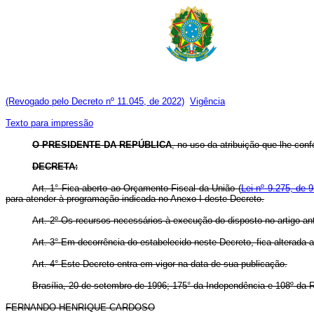
(Revogado pelo Decreto nº 11.045, de 2022)
Vigência
Texto para impressão
O PRESIDENTE DA REPÚBLICA
, no uso da atribuição que lhe confe
DECRETA:
Art. 1° Fica aberto ao Orçamento Fiscal da União (
Lei nº 9.275, de 
para atender à programação indicada no Anexo I deste Decreto.
Art. 2º Os recursos necessários à execução do disposto no artigo ant
Art. 3° Em decorrência do estabelecido neste Decreto, fica alterada 
Art. 4° Este Decreto entra em vigor na data de sua publicação.
Brasília, 20 de setembro de 1996; 175° da Independência e 108º da R
FERNANDO HENRIQUE CARDOSO