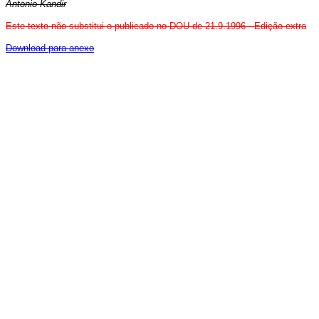
Antonio Kandir
Este texto não substitui o publicado no DOU de 21.9.1996 - Edição extra
Download para anexo