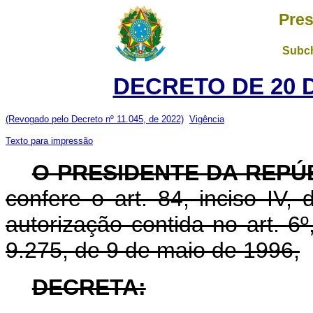
Pres
Subch
DECRETO DE 20 
(Revogado pelo Decreto nº 11.045, de 2022)
Vigência
Texto para impressão
O PRESIDENTE DA REPÚ
confere o art. 84, inciso IV,
autorização contida no art. 6º,
9.275, de 9 de maio de 1996,
DECRETA: