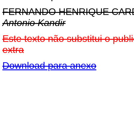
FERNANDO HENRIQUE CA
Antonio Kandir
Este texto não substitui o pu
extra
Download para anexo