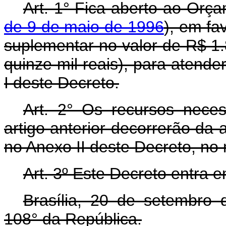
Art. 1° Fica aberto ao Orça
de 9 de maio de 1996
), em fa
suplementar no valor de R$ 1.
quinze mil reais), para atend
I deste Decreto.
Art. 2° Os recursos nece
artigo anterior decorrerão da 
no Anexo II deste Decreto, no
Art. 3º Este Decreto entra 
Brasília, 20 de setembro
108° da República.