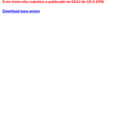
Este texto não substitui o publicado no DOU de 18.9.1996
Download para anexo