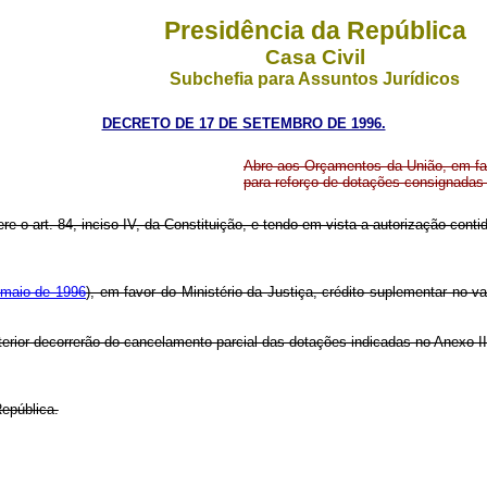
Presidência da República
Casa Civil
Subchefia para Assuntos Jurídicos
DECRETO DE 17 DE SETEMBRO DE 1996.
Abre aos Orçamentos da União, em favo
para reforço de dotações consignadas
re o art. 84, inciso IV, da Constituição, e tendo em vista a autorização contid
 maio de 1996
), em favor do Ministério da Justiça, crédito suplementar no v
terior decorrerão do cancelamento parcial das dotações indicadas no Anexo I
epública.