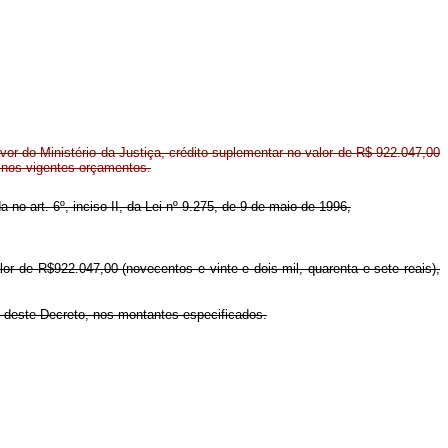
r do Ministério da Justiça, crédito suplementar no valor de R$ 922.047,00
 nos vigentes orçamentos.
a no art. 6º, inciso II, da Lei nº 9.275, de 9 de maio de 1996,
alor de R$922.047,00 (novecentos e vinte e dois mil, quarenta e sete reais),
I deste Decreto, nos montantes especificados.