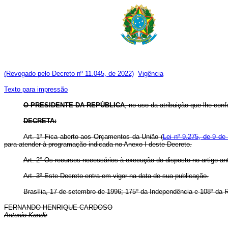
(Revogado pelo Decreto nº 11.045, de 2022)
Vigência
Texto para impressão
O PRESIDENTE DA REPÚBLICA
, no uso da atribuição que lhe confe
DECRETA:
Art. 1º Fica aberto aos Orçamentos da União (
Lei nº 9.275, de 9 de
para atender à programação indicada no Anexo I deste Decreto.
Art. 2° Os recursos necessários à execução do disposto no artigo an
Art. 3º Este Decreto entra em vigor na data de sua publicação.
Brasília, 17 de setembro de 1996; 175º da Independência e 108º da R
FERNANDO HENRIQUE CARDOSO
Antonio Kandir