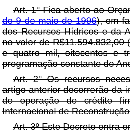
Art. 1° Fica aberto ao Orça
de 9 de maio de 1996
), em f
dos Recursos Hídricos e da A
no valor de R$11.594.832,00 
e quatro mil, oitocentos e t
programação constante do Ane
Art. 2° Os recursos nece
artigo anterior decorrerão da 
de operação de crédito f
Internacional de Reconstruçã
Art. 3º Este Decreto entra 