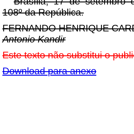
Brasília, 17 de setembro
108º da República.
FERNANDO HENRIQUE CA
Antonio Kandir
Este texto não substitui o pu
Download para anexo