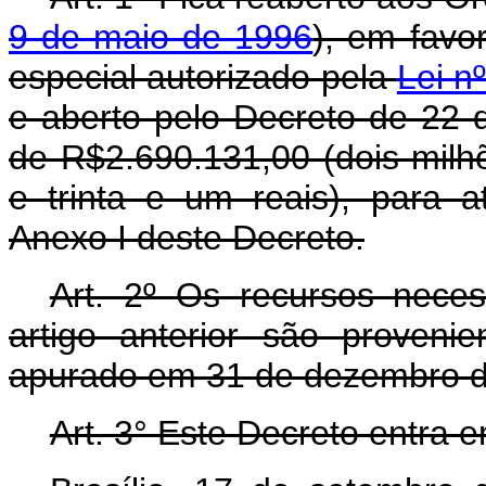
9 de maio de 1996
), em favor
especial autorizado pela
Lei n
e aberto pelo Decreto de 22 
de R$2.690.131,00 (dois milhõ
e trinta e um reais), para 
Anexo I deste Decreto.
Art. 2º Os recursos nece
artigo anterior são provenie
apurado em 31 de dezembro d
Art. 3° Este Decreto entra 