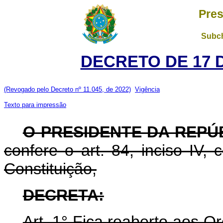
Pres
Subch
DECRETO DE 17 
(Revogado pelo Decreto nº 11.045, de 2022)
Vigência
Texto para impressão
O PRESIDENTE DA REPÚ
confere o art. 84, inciso IV,
Constituição,
DECRETA:
Art. 1° Fica reaberto aos O