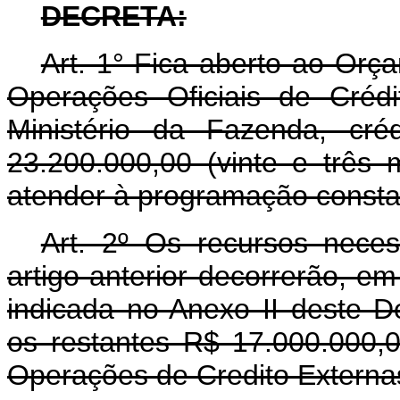
DECRETA:
Art. 1° Fica aberto ao Orç
Operações Oficiais de Créd
Ministério da Fazenda, cré
23.200.000,00 (vinte e três 
atender à programação consta
Art. 2º Os recursos nece
artigo anterior decorrerão, e
indicada no Anexo II deste D
os restantes R$ 17.000.000,0
Operações de Credito Externa