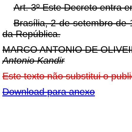
Art. 3º Este Decreto entra 
Brasília, 2 de setembro de
da República.
MARCO ANTONIO DE OLIVEI
Antonio Kandir
Este texto não substitui o pu
Download para anexo