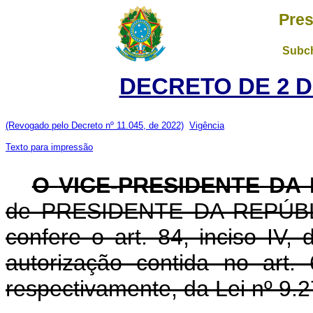
Pres
Subch
DECRETO DE 2 D
(Revogado pelo Decreto nº 11.045, de 2022)
Vigência
Texto para impressão
O
VICE-PRESIDENTE
DA 
de PRESIDENTE DA REPÚBLIC
confere o art. 84, inciso IV,
autorização contida no art. 
respectivamente, da Lei nº 9.