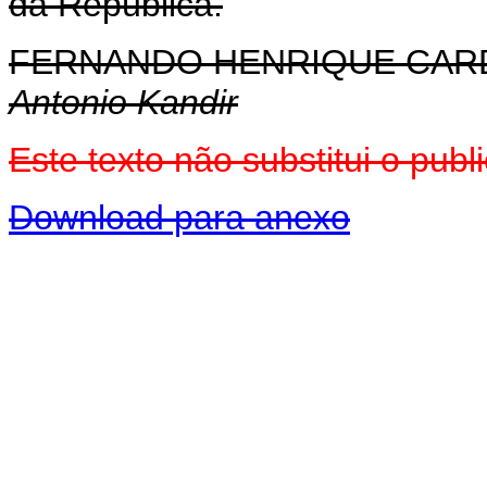
da República.
FERNANDO HENRIQUE CA
Antonio Kandir
Este texto não substitui o pu
Download para anexo