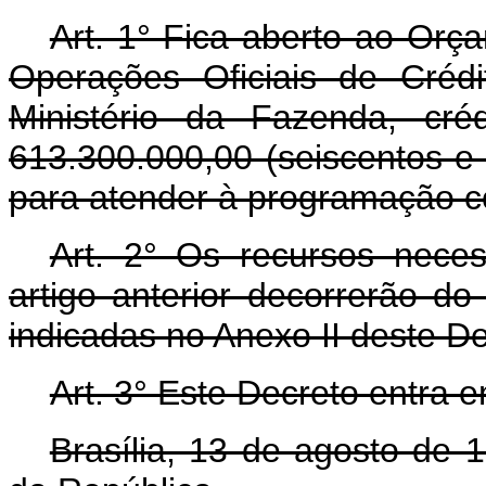
Art. 1° Fica aberto ao Orç
Operações Oficiais de Créd
Ministério da Fazenda, cré
613.300.000,00 (seiscentos e t
para atender à programação co
Art. 2° Os recursos nece
artigo anterior decorrerão d
indicadas no Anexo II deste D
Art. 3° Este Decreto entra 
Brasília, 13 de agosto de 