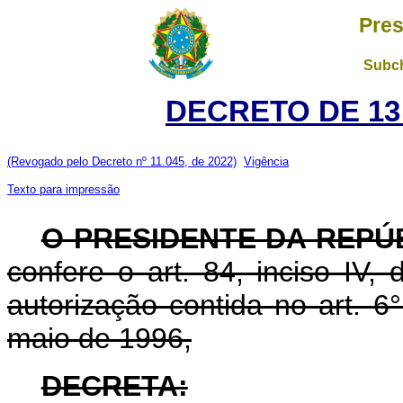
Pres
Subch
DECRETO DE 13
(Revogado pelo Decreto nº 11.045, de 2022)
Vigência
Texto para impressão
O PRESIDENTE DA REPÚ
confere o art. 84, inciso IV,
autorização contida no art. 6°
maio de 1996,
DECRETA: