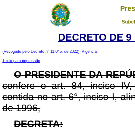
Pres
Subch
DECRETO DE 9 
(Revogado pelo Decreto nº 11.045, de 2022)
Vigência
Texto para impressão
O PRESIDENTE DA REPÚ
confere o art. 84, inciso IV
contida no art. 6°, inciso I, al
de 1996,
DECRETA: