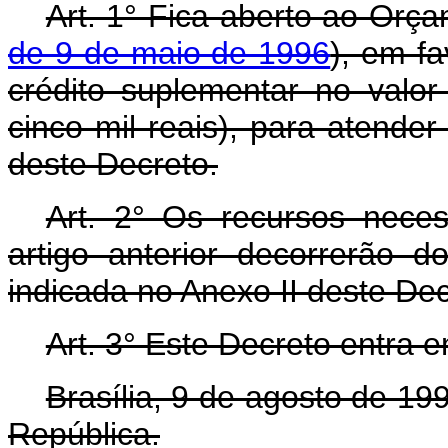
Art. 1° Fica aberto ao Orça
de 9 de maio de 1996
), em f
crédito suplementar no valor
cinco mil reais), para atende
deste Decreto.
Art. 2° Os recursos nece
artigo anterior decorrerão 
indicada no Anexo II deste De
Art. 3° Este Decreto entra 
Brasília, 9 de agosto de 1
República.