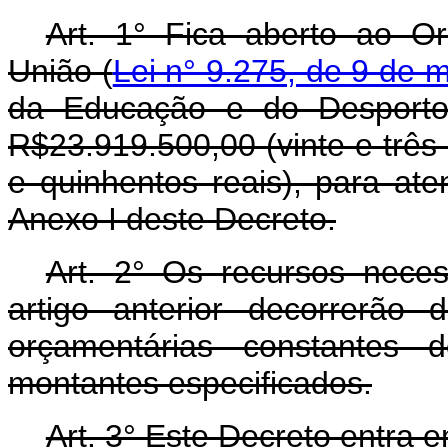
Art. 1° Fica aberto ao O
União (
Lei n° 9.275, de 9 de 
da Educação e do Desporto,
R$23.919.500,00 (vinte e três
e quinhentos reais), para at
Anexo I deste Decreto.
Art. 2° Os recursos nece
artigo anterior decorrerão
orçamentárias constantes 
montantes especificados.
Art. 3° Este Decreto entra 