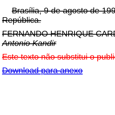
Brasília, 9 de agosto de 1
República.
FERNANDO HENRIQUE CA
Antonio Kandir
Este texto não substitui o pu
Download para anexo