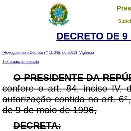
Pres
Subch
DECRETO DE 9 
(Revogado pelo Decreto nº 11.045, de 2022)
Vigência
Texto para impressão
O PRESIDENTE DA REPÚ
confere o art. 84, inciso IV,
autorização contida no art. 6°, 
de 9 de maio de 1996,
DECRETA: