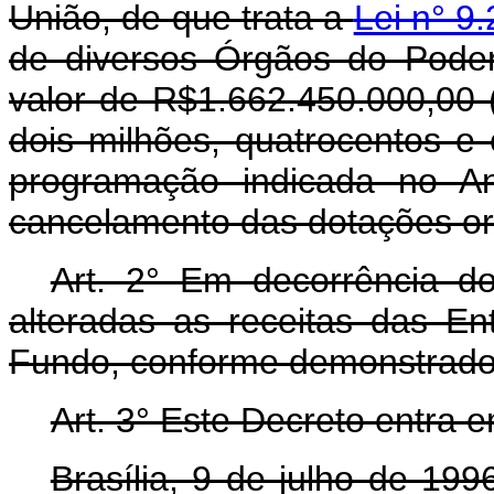
União, de que trata a
Lei n° 9
de diversos Órgãos do Poder
valor de R$1.662.450.000,00 
dois milhões, quatrocentos e 
programação indicada no An
cancelamento das dotações or
Art. 2° Em decorrência do 
alteradas as receitas das En
Fundo, conforme demonstrado n
Art. 3° Este Decreto entra 
Brasília, 9 de julho de 19