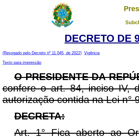
Pres
Subch
DECRETO DE 9
(Revogado pelo Decreto nº 11.045, de 2022)
Vigência
Texto para impressão
O PRESIDENTE DA REPÚ
confere o art. 84, inciso IV,
autorização contida na Lei n° 
DECRETA:
Art. 1° Fica aberto ao O