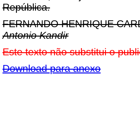
República.
FERNANDO HENRIQUE CA
Antonio Kandir
Este texto não substitui o pu
Download para anexo