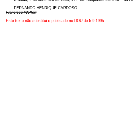
FERNANDO HENRIQUE CARDOSO
Francisco Weffort
Este texto não substitui o publicado no DOU de 5.9.1995