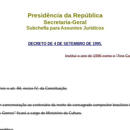
Presidência da República
Secretaria-Geral
Subchefia para Assuntos Jurídicos
DECRETO DE 4 DE SETEMBRO DE 1995.
Institui o ano de 1996 como o "Ano C
ere o art. 84, inciso IV, da Constituição,
em comemoração ao centenário da morte do consagrado compositor brasileiro 
 Gomes" ficará a cargo do Ministério da Cultura.
pública.