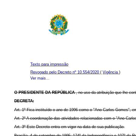
Texto para impressão
Revogado pelo Decreto nº 10.554/2020
(
Vigência
)
Ver mais...
O PRESIDENTE DA REPÚBLICA
, no uso da atribuição que lhe conf
DECRETA:
Art. 1º Fica instituído o ano de 1996 como o "Ano Carlos Gomes", 
Art. 2º A coordenação das atividades relacionadas com o "Ano Carlos
Art. 3º Este Decreto entra em vigor na data de sua publicação.
Brasília, 4 de setembro de 1995; 174º da Independência e 107º da Re