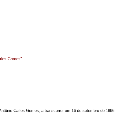
arlos Gomes".
Antônio Carlos Gomes, a transcorrer em 16 de setembro de 1996.