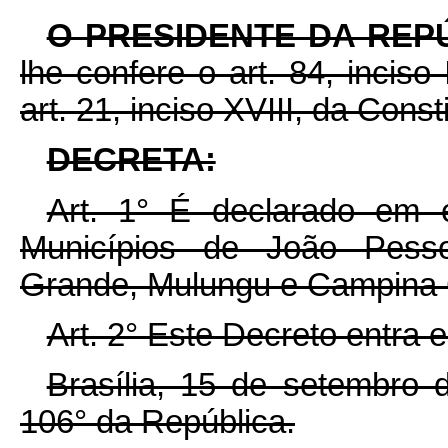
O PRESIDENTE DA REP
lhe confere o art. 84, inciso
art. 21, inciso XVIII, da Const
DECRETA:
Art. 1° É declarado em 
Municípios de João Pesso
Grande, Mulungu e Campina 
Art. 2° Este Decreto entra 
Brasília, 15 de setembro 
106° da República.