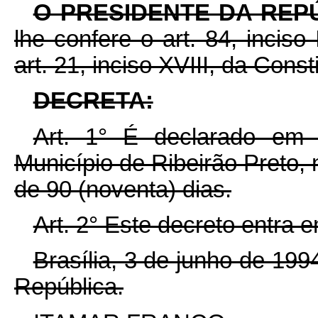
O PRESIDENTE DA REP
lhe confere o art. 84, inciso
art. 21, inciso XVIII, da Const
DECRETA:
Art. 1° É declarado em 
Município de Ribeirão Preto,
de 90 (noventa) dias.
Art. 2° Este decreto entra 
Brasília, 3 de junho de 19
República.