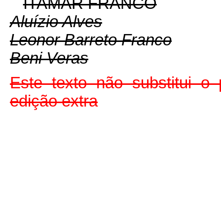
ITAMAR FRANCO
Aluízio Alves
Leonor Barreto Franco
Beni Veras
Este texto não substitui 
edição extra