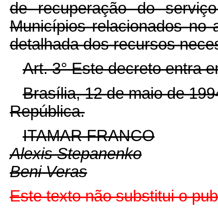
de recuperação do serviço
Municípios relacionados no a
detalhada dos recursos neces
Art. 3° Este decreto entra 
Brasília, 12 de maio de 19
República.
ITAMAR FRANCO
Alexis Stepanenko
Beni Veras
Este texto não substitui o p