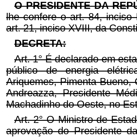
O PRESIDENTE DA REP
lhe confere o art. 84, inciso
art. 21, inciso XVIII, da Const
DECRETA:
Art. 1° É declarado em est
público de energia elétri
Ariquemes, Pimenta Bueno, C
Andreazza, Presidente Méd
Machadinho do Oeste, no Es
Art. 2° O Ministro de Est
aprovação do Presidente d