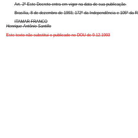
Art. 2º Este Decreto entra em vigor na data de sua publicação.
Brasília, 8 de dezembro de 1993; 172º da Independência e 105º da R
ITAMAR FRANCO
Henrique Antônio Santillo
Este texto não substitui o publicado no DOU de 9.12.1993