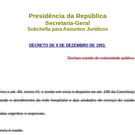
Presidência da República
Secretaria-Geral
Subchefia para Assuntos Jurídicos
DECRETO DE 8 DE DEZEMBRO DE 1993.
Declara estado de calamidade pública 
ere o art. 84, inciso IV, e tendo em vista o disposto no art. 196 da Constituiç
litando o atendimento da rede hospitalar e das unidades do serviço de saú
das urgentes e especiais,
ência à saúde.