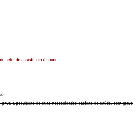
do setor de assistência à saúde.
ão,
de, priva a população de suas necessidades básicas de saúde, com grave