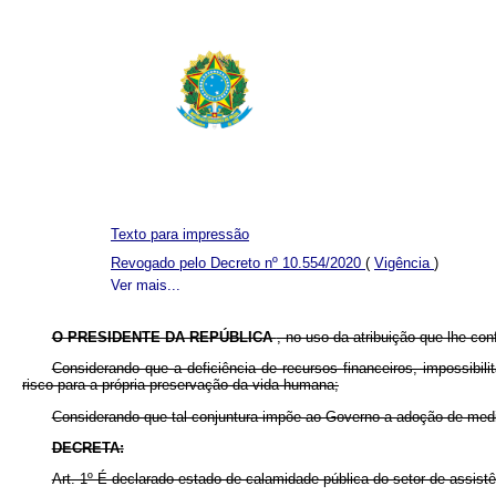
Texto para impressão
Revogado pelo Decreto nº 10.554/2020
(
Vigência
)
Ver mais...
O PRESIDENTE DA REPÚBLICA
, no uso da atribuição que lhe conf
Considerando que a deficiência de recursos financeiros, impossibi
risco para a própria preservação da vida humana;
Considerando que tal conjuntura impõe ao Governo a adoção de medi
DECRETA:
Art. 1º É declarado estado de calamidade pública do setor de assist