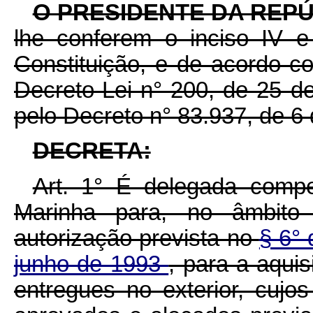
O PRESIDENTE DA REP
lhe conferem o inciso IV e
Constituição, e de acordo c
Decreto-Lei n° 200, de 25 d
pelo Decreto n° 83.937, de 6
DECRETA:
Art. 1° É delegada compe
Marinha para, no âmbito 
autorização prevista no
§ 6° 
junho de 1993
, para a aqui
entregues no exterior, cujo