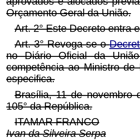
aprovados e alocados previa
Orçamento Geral da União.
Art. 2° Este Decreto entra 
Art. 3° Revoga-se o
Decret
no Diário Oficial da Uniã
competência ao Ministro de
especifica.
Brasília, 11 de novembro 
105° da República.
ITAMAR FRANCO
Ivan da Silveira Serpa