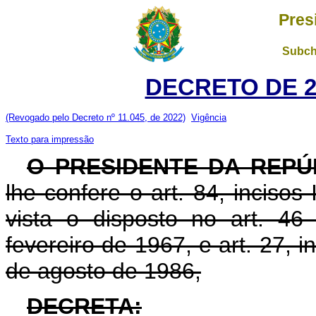
Pres
Subch
DECRETO DE 26
(Revogado pelo Decreto nº 11.045, de 2022)
Vigência
Texto para impressão
O PRESIDENTE DA REPÚ
lhe confere o art. 84, incisos
vista o disposto no art. 4
fevereiro de 1967, e art. 27, i
de agosto de 1986,
DECRETA: