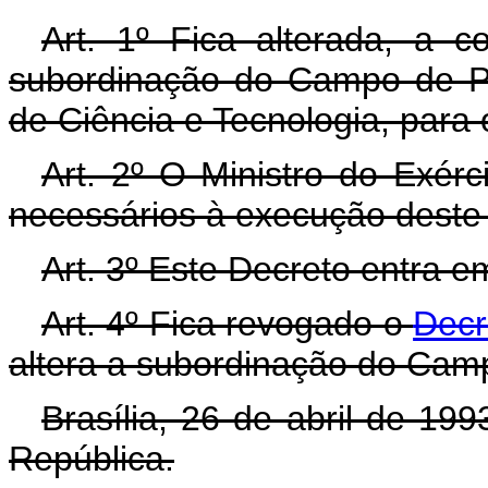
Art. 1º Fica alterada, a 
subordinação do Campo de P
de Ciência e Tecnologia, para 
Art. 2º O Ministro do Exér
necessários à execução deste
Art. 3º Este Decreto entra e
Art. 4º Fica revogado o
Decr
altera a subordinação do Cam
Brasília, 26 de abril de 19
República.