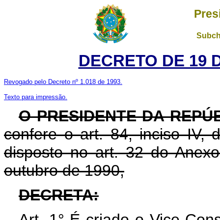
Pres
Subch
DECRETO DE 19 D
Revogado pelo Decreto nº 1.018 de 1993.
Texto para impressão.
O PRESIDENTE DA REPÚ
confere o art. 84, inciso IV,
disposto no art. 32 do Anex
outubro de 1990,
DECRETA:
Art. 1° É criado o Vice-Con