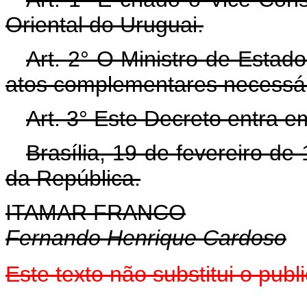
Oriental do Uruguai.
Art. 2° O Ministro de Estad
atos complementares necessár
Art. 3° Este Decreto entra e
Brasília, 19 de fevereiro d
da República.
ITAMAR FRANCO
Fernando Henrique Cardoso
Este texto não substitui o pu