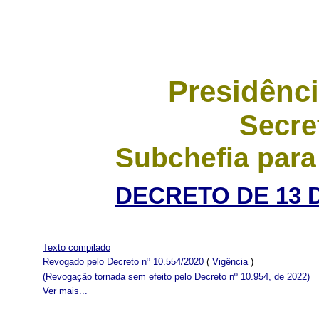
Presidênci
Secre
Subchefia para
DECRETO DE 13 
Texto compilado
Revogado pelo Decreto nº 10.554/2020
(
Vigência
)
(Revogação tornada sem efeito pelo Decreto nº 10.954, de 2022)
Ver mais...