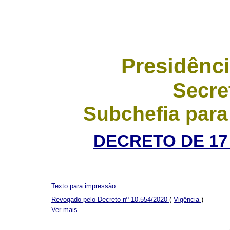
Presidênci
Secre
Subchefia para
DECRETO DE 17 
Texto para impressão
Revogado pelo Decreto nº 10.554/2020
(
Vigência
)
Ver mais...