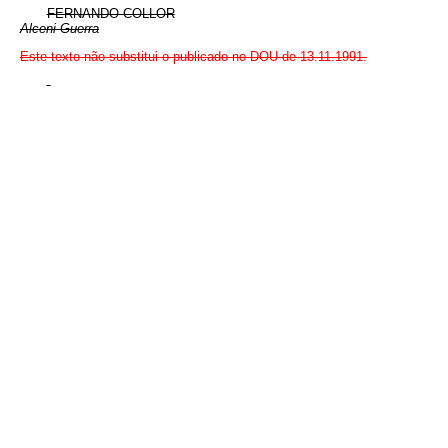
FERNANDO COLLOR
Alceni Guerra
Este texto não substitui o publicado no DOU de 13.11.1991.