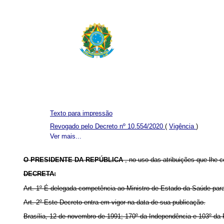
Texto para impressão
Revogado pelo Decreto nº 10.554/2020
(
Vigência
)
Ver mais...
O PRESIDENTE DA REPÚBLICA
, no uso das atribuições que lhe c
DECRETA:
Art. 1º É delegada competência ao Ministro de Estado da Saúde pa
Art. 2º Este Decreto entra em vigor na data de sua publicação.
Brasília, 12 de novembro de 1991; 170º da Independência e 103º da 