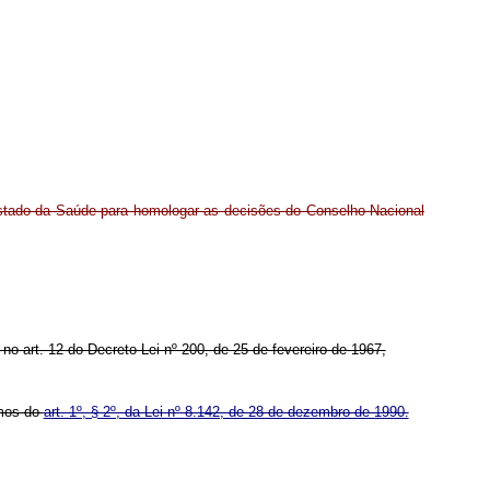
stado da Saúde para homologar as decisões do Conselho Nacional
 no art. 12 do Decreto-Lei nº 200, de 25 de fevereiro de 1967,
rmos do
art. 1º, § 2º, da Lei nº 8.142, de 28 de dezembro de 1990.