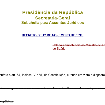
Presidência da República
Secretaria-Geral
Subchefia para Assuntos Jurídicos
DECRETO DE 12 DE NOVEMBRO DE 1991.
Delega competência ao Ministro de E
de Saúde.
onfere o art. 84, incisos IV e VI, da Constituição, e tendo em vista o disposto
ra homologar as decisões emanadas do Conselho Nacional de Saúde, nos te
República.