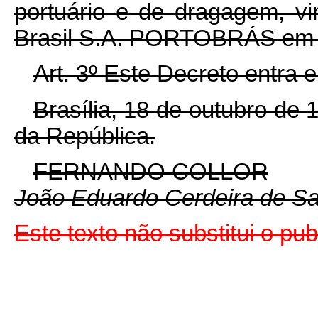
portuário e de dragagem, v
Brasil S.A. PORTOBRÁS em l
Art. 3º Este Decreto entra 
Brasília, 18 de outubro de
da República.
FERNANDO COLLOR
João Eduardo Cerdeira de S
Este texto não substitui o p