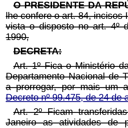
O PRESIDENTE DA REP
lhe confere o art. 84, incisos
vista o disposto no art. 4º 
1990,
DECRETA:
Art. 1º Fica o Ministério d
Departamento Nacional de Tr
a prorrogar, por mais um 
Decreto nº 99.475, de 24 de 
Art. 2º Ficam transferi
Janeiro as atividades de p