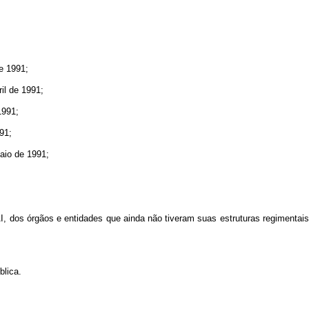
;
de 1991;
il de 1991;
1991;
91;
aio de 1991;
AI, dos órgãos e entidades que ainda não tiveram suas estruturas regimentais
blica.