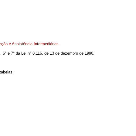
eção e Assistência Intermediárias.
s. 6° e 7° da Lei n° 8.116, de 13 de dezembro de 1990,
tabelas: