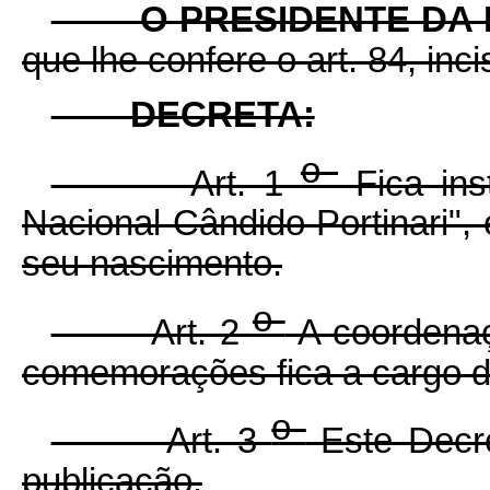
O PRESIDENTE DA 
que lhe confere o art. 84, inci
DECRETA:
o
Art. 1
Fica ins
Nacional Cândido Portinari"
seu nascimento.
o
Art. 2
A coordenaç
comemorações fica a cargo do
o
Art. 3
Este Decre
publicação.