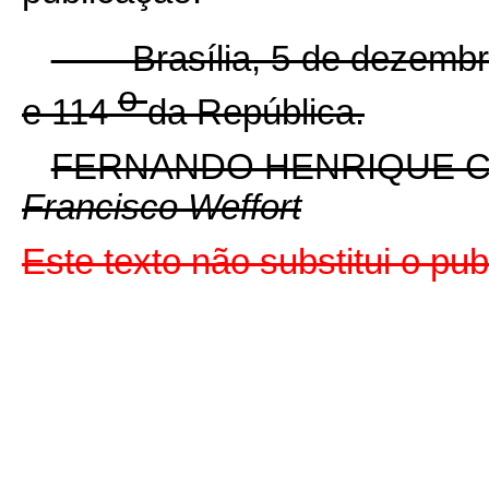
Brasília, 5 de dezembro
o
e 114
da República.
FERNANDO HENRIQUE 
Francisco Weffort
Este texto não substitui o pu