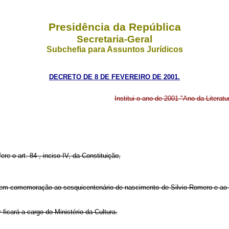
Presidência da República
Secretaria-Geral
Subchefia para Assuntos Jurídicos
DECRETO DE 8 DE FEVEREIRO DE 2001.
Institui o ano de 2001 "Ano da Literatur
ere o art. 84 , inciso IV, da Constituição,
a", em comemoração ao sesquicentenário de nascimento de Silvio Romero e ao
ficará a cargo do Ministério da Cultura.