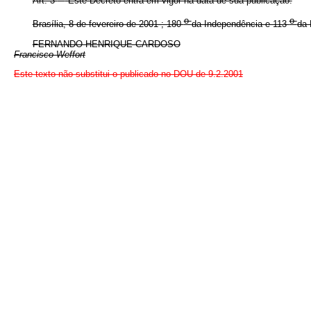
Art. 3
Este Decreto entra em vigor na data de sua publicação.
o
o
Brasília, 8 de fevereiro de 2001 ; 180
da Independência e 113
da 
FERNANDO HENRIQUE CARDOSO
Francisco Weffort
Este texto não substitui o publicado no DOU de 9.2.2001