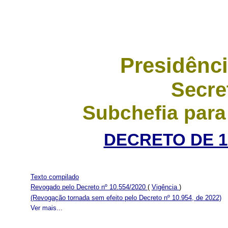
Presidênci
Secre
Subchefia para
DECRETO DE 1
Texto compilado
Revogado pelo Decreto nº 10.554/2020
(
Vigência
)
(Revogação tornada sem efeito pelo Decreto nº 10.954, de 2022)
Ver mais...