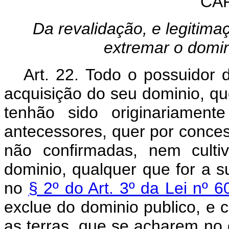
CAP
Da revalidação, e legitima
extremar o domini
Art. 22. Todo o possuidor de
acquisição do seu dominio, que
tenhão sido originariament
antecessores, quer por conce
não confirmadas, nem culti
dominio, qualquer que for a s
no
§ 2º do Art. 3º da Lei nº
exclue do dominio publico, e 
as terras, que se acharem no d