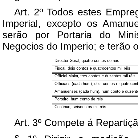
Art. 2º Todos estes Empr
Imperial, excepto os Amanue
serão por Portaria do Mini
Negocios do Imperio; e terão 
Director Geral, quatro contos de réis
Fiscal, dois contos e quatrocentos mil réis
Official Maior, tres contos e duzentos mil réis
Officiaes (cada hum), dois contos e quatrocent
Amanuenses (cada hum), hum conto e duzentos
Porteiro, hum conto de réis
Continuo, seiscentos mil réis
Art. 3º Compete á Repartiçã