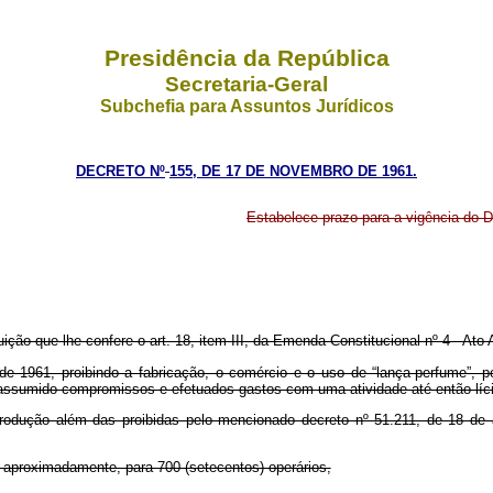
Presidência da República
Secretaria-Geral
Subchefia para Assuntos Jurídicos
DECRETO Nº
155, DE 17 DE NOVEMBRO DE 1961.
Estabelece prazo para a vigência do 
ição que lhe confere o art. 18, item III, da Emenda Constitucional nº 4 - Ato 
61, proibindo a fabricação, o comércio e o uso de “lança-perfume”, por 
m assumido compromissos e efetuados gastos com uma atividade até então líci
ução além das proibidas pelo mencionado decreto nº 51.211, de 18 de ag
roximadamente, para 700 (setecentos) operários,