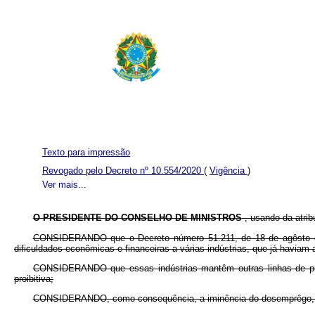
Texto para impressão
Revogado pelo Decreto nº 10.554/2020
(
Vigência
)
Ver mais...
O PRESIDENTE DO CONSELHO DE MINISTROS
, usando da atribu
CONSIDERANDO que o Decreto número 51.211, de 18 de agôsto de 19
dificuldades econômicas e financeiras a várias indústrias, que já havia
CONSIDERANDO que essas indústrias mantêm outras linhas de prod
proibitiva;
CONSIDERANDO, como consequência, a iminência do desemprêgo, ap