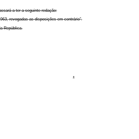
assará a ter a seguinte redação:
1963, revogadas as disposições em contrário”.
a República.
*