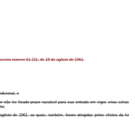
Decreto número 51.211, de 18 de agôsto de 1961.
Adicional, e
não ter fixado prazo razoável para sua entrada em vigor, criou sérias
ta;
ôsto de 1961, as quais, também, foram atingidas pelos efeitos da lei