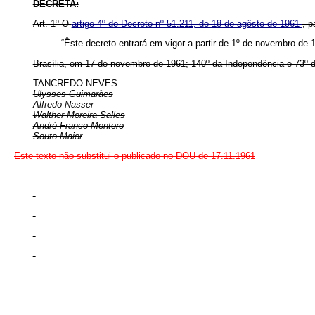
DECRETA:
Art. 1º O
artigo 4º do Decreto nº 51.211, de 18 de agôsto de 1961
, p
“Êste decreto entrará em vigor a partir de 1º de novembro de 
Brasília, em 17 de novembro de 1961; 140º da Independência e 73º d
TANCREDO NEVES
Ulysses Guimarães
Alfredo Nasser
Walther Moreira Salles
André Franco Montoro
Souto Maior
Este texto não substitui o publicado no DOU de 17.11.1961