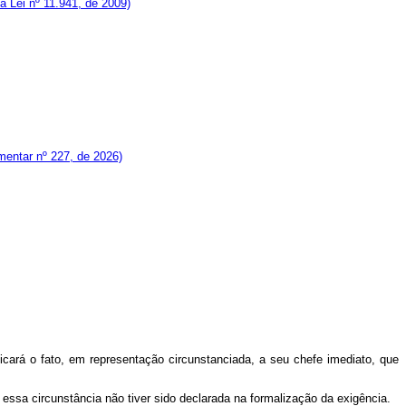
la Lei nº 11.941, de 2009)
entar nº 227, de 2026)
unicará o fato, em representação circunstanciada, a seu chefe imediato, que
e essa circunstância não tiver sido declarada na formalização da exigência.