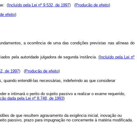
que:
(Incluído pela Lei nº 9.532, de 1997)
(Produção de efeito)
de efeito)
undamentos, a ocorrência de uma das condições previstas nas alíneas do
iados pela autoridade julgadora de segunda instância.
(Incluído pela Lei nº
2, de 1997)
(Produção de efeito)
ias, quando entendê-las necessárias, indeferindo as que considerar
der e intimará o perito do sujeito passivo a realizar o exame requerido,
ção dada pela Lei nº 8.748, de 1993)
idões de que resultem agravamento da exigência inicial, inovação ou
jeito passivo, prazo para impugnação no concernente à matéria modificada.