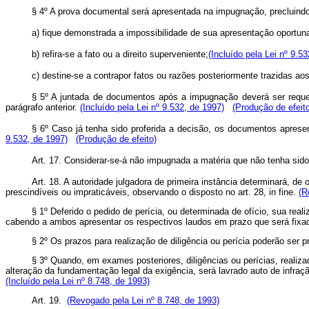
§ 4º A prova documental será apresentada na impugnação, precluind
a) fique demonstrada a impossibilidade de sua apresentação oportuna
b) refira-se a fato ou a direito superveniente;
(Incluído pela Lei nº 9.5
c) destine-se a contrapor fatos ou razões posteriormente trazidas aos
§ 5º A juntada de documentos após a impugnação deverá ser reque
parágrafo anterior.
(Incluído pela Lei nº 9.532, de 1997)
(Produção de efeit
§ 6º Caso já tenha sido proferida a decisão, os documentos aprese
9.532, de 1997)
(Produção de efeito)
Art. 17.
Considerar-se-á não impugnada a matéria que não tenha sid
Art. 18. A autoridade julgadora de primeira instância determinará, de
prescindíveis ou impraticáveis, observando o disposto no art. 28, in fine.
(R
§ 1º Deferido o pedido de perícia, ou determinada de ofício, sua reali
cabendo a ambos apresentar os respectivos laudos em prazo que será fixa
§ 2º Os prazos para realização de diligência ou perícia poderão ser p
§ 3º Quando, em exames posteriores, diligências ou perícias, realiz
alteração da fundamentação legal da exigência, será lavrado auto de infra
(Incluído pela Lei nº 8.748, de 1993)
Art. 19.
(Revogado pela Lei nº 8.748, de 1993)