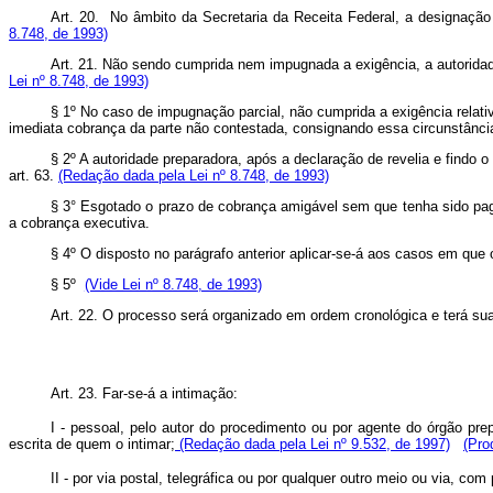
Art. 20. No âmbito da Secretaria da Receita Federal, a designação 
8.748, de 1993)
Art. 21. Não sendo cumprida nem impugnada a exigência, a autoridade
Lei nº 8.748, de 1993)
§ 1º No caso de impugnação parcial, não cumprida a exigência relativ
imediata cobrança da parte não contestada, consignando essa circunstância
§ 2º A autoridade preparadora, após a declaração de revelia e findo
art. 63.
(Redação dada pela Lei nº 8.748, de 1993)
§ 3° Esgotado o prazo de cobrança amigável sem que tenha sido pago
a cobrança executiva.
§ 4º O disposto no parágrafo anterior aplicar-se-á aos casos em que
§ 5º
(Vide Lei nº 8.748, de 1993)
Art. 22. O processo será organizado em ordem cronológica e terá su
Art. 23. Far-se-á a intimação:
I -
pessoal, pelo autor do procedimento ou por agente do órgão prep
escrita de quem o intimar
;
(Redação dada pela Lei nº 9.532, de 1997)
(Pro
II -
por via postal, telegráfica ou por qualquer outro meio ou via, com 