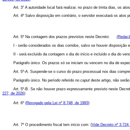
Art. 3° A autoridade local fará realizar, no prazo de trinta dias, os 
Art. 4º Salvo disposição em contrário, o servidor executará os atos p
Art. 5º Na contagem dos prazos previstos neste Decreto:
(Redaçã
I - serão considerados os dias corridos, salvo se houver disposi
II - será excluído da contagem o dia do início e incluído o dia do
Parágrafo único. Os prazos só se iniciam ou vencem no dia de exped
Art. 5º-A. Suspende-se o curso do prazo processual nos dias compr
Parágrafo único. No período referido no
caput
deste artigo, não serão
Art. 5º-B. Se não houver prazo expressamente previsto neste Decret
227, de 2026)
Art. 6º
(Revogado pela Lei nº 8.748, de 1993)
Art. 7º O procedimento fiscal tem início com:
(Vide Decreto nº 3.724,