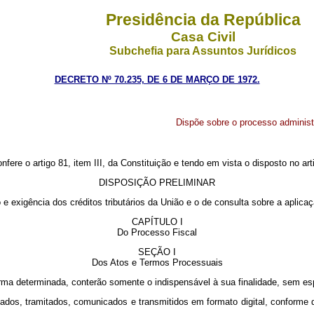
Presidência da República
Casa Civil
Subchefia para Assuntos Jurídicos
DECRETO Nº 70.235, DE 6 DE MARÇO DE 1972.
Dispõe sobre o processo administr
nfere o artigo 81, item III, da Constituição e tendo em vista o disposto no ar
DISPOSIÇÃO PRELIMINAR
 exigência dos créditos tributários da União e o de consulta sobre a aplicação
CAPÍTULO I
Do Processo Fiscal
SEÇÃO I
Dos Atos e Termos Processuais
forma determinada, conterão somente o indispensável à sua finalidade, sem 
dos, tramitados, comunicados e transmitidos em formato digital, conforme di