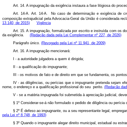
Art. 14. A impugnação da exigência instaura a fase litigiosa do proce
Art. 14-A.
Art. 14-A. No caso de determinação e exigência de crédi
composição extrajudicial pela Advocacia-Geral da União é considerada rec
13.140, de 2015)
Vigência
Art. 15. A impugnação, formalizada por escrito e instruída com os d
da exigência.
(Redação dada pela Lei Complementar nº 227, de 2026)
Parágrafo único.
(Revogado pela Lei nº 11.941, de 2009)
Art. 16. A impugnação mencionará:
I - a autoridade julgadora a quem é dirigida;
II - a qualificação do impugnante;
III - os motivos de fato e de direito em que se fundamenta, os ponto
IV - as diligências, ou perícias que o impugnante pretenda sejam e
nome, o endereço e a qualificação profissional do seu perito.
(Redação dada
V - se a matéria impugnada foi submetida à apreciação judicial, deve
§ 1º Considerar-se-á não formulado o pedido de diligência ou perícia 
§ 2º É defeso ao impugnante, ou a seu representante legal, empregar
pela Lei nº 8.748, de 1993)
§ 3º Quando o impugnante alegar direito municipal, estadual ou estran