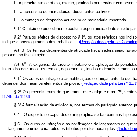
I - o primeiro ato de ofício, escrito, praticado por servidor competente
II - a apreensão de mercadorias, documentos ou livros;
III - o começo de despacho aduaneiro de mercadoria importada.
§ 1° O início do procedimento exclui a espontaneidade do sujeito pa
§ 2º Para os efeitos do disposto no § 1º, os atos referidos nos inciso
indique o prosseguimento dos trabalhos.
(Redação dada pela Lei Complem
Art. 8º Os termos decorrentes de atividade fiscalizadora serão lavra
pessoa sob fiscalização.
o
Art. 9
A exigência do crédito tributário e a aplicação de penalida
instruídos com todos os termos, depoimentos, laudos e demais elementos d
o
§ 1
Os autos de infração e as notificações de lançamento de que tr
depender dos mesmos elementos de prova.
(Redação dada pela Lei nº 11.1
§ 2º Os procedimentos de que tratam este artigo e o art. 7º, serão 
8.748, de 1993)
§ 3º A formalização da exigência, nos termos do parágrafo anterior, 
o
§ 4
O disposto no
caput
deste artigo aplica-se também nas hipóteses
o
§ 5
Os autos de infração e as notificações de lançamento de que t
lançamento único para todos os tributos por eles abrangidos.
(Incluído p
o