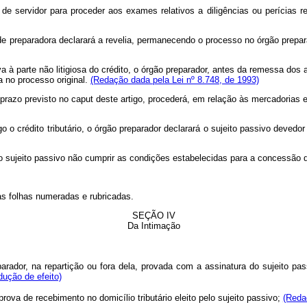
de servidor para proceder aos exames relativos a diligências ou perícias r
 preparadora declarará a revelia, permanecendo o processo no órgão prepara
a à parte não litigiosa do crédito, o órgão preparador, antes da remessa dos
 no processo original.
(Redação dada pela Lei nº 8.748, de 1993)
 o prazo previsto no caput deste artigo, procederá, em relação às mercadoria
 o crédito tributário, o órgão preparador declarará o sujeito passivo deved
 o sujeito passivo não cumprir as condições estabelecidas para a concessão d
as folhas numeradas e rubricadas.
SEÇÃO IV
Da Intimação
arador, na repartição ou fora dela, provada com a assinatura do sujeito p
dução de efeito)
prova de recebimento no domicílio tributário eleito pelo sujeito passivo
;
(Reda