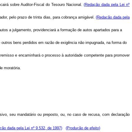
ecairá sobre Auditor-Fiscal do Tesouro Nacional.
(Redação dada pela Lei nº
dor, pelo prazo de trinta dias, para cobrança amigável.
(Redação dada pela
 autos a julgamento, providenciará a formação de autos apartados para a
s e outros bens perdidos em razão de exigência não impugnada, na forma do
or remisso e encaminhará o processo à autoridade competente para promover
e moratória.
assivo, seu mandatário ou preposto, ou, no caso de recusa, com declaração
ção dada pela Lei nº 9.532, de 1997)
(Produção de efeito)