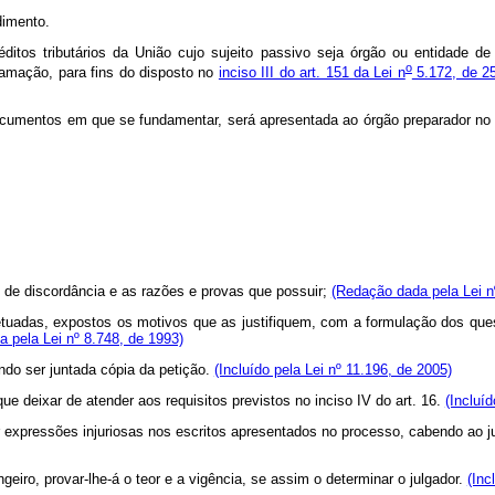
dimento.
tos tributários da União cujo sujeito passivo seja órgão ou entidade de d
o
lamação, para fins do disposto no
inciso III do art. 151 da Lei n
5.172, de 25
ocumentos em que se fundamentar, será apresentada ao órgão preparador no pr
s de discordância e as razões e provas que possuir;
(Redação dada pela Lei n
fetuadas, expostos os motivos que as justifiquem, com a formulação dos qu
 pela Lei nº 8.748, de 1993)
ndo ser juntada cópia da petição.
(Incluído pela Lei nº 11.196, de 2005)
que deixar de atender aos requisitos previstos no inciso IV do art. 16.
(Incluíd
 expressões injuriosas nos escritos apresentados no processo, cabendo ao jul
geiro, provar-lhe-á o teor e a vigência, se assim o determinar o julgador.
(Inc