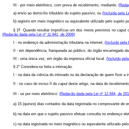
III - por meio eletrônico, com prova de recebimento, mediante:
(Redaç
a) envio ao domicílio tributário do sujeito passivo; ou
(Incluída pela L
b) registro em meio magnético ou equivalente utilizado pelo sujeito p
o
§ 1
Quando resultar improfícuo um dos meios previstos no
caput
d
(Redação dada pela Lei nº 11.941, de 2009)
I - no endereço da administração tributária na internet;
(Incluído pela 
II - em dependência, franqueada ao público, do órgão encarregado d
III - uma única vez, em órgão da imprensa oficial local.
(Incluído pela
§ 2° Considera-se feita a intimação:
I - na data da ciência do intimado ou da declaração de quem fizer a 
II -
no caso do inciso II do
caput
deste artigo, na data do recebiment
III - se por meio eletrônico:
(Redação dada pela Lei nº 12.844, de 201
a) 15 (quinze) dias contados da data registrada no comprovante de en
b) na data em que o sujeito passivo efetuar consulta no endereço elet
c) na data registrada no meio magnético ou equivalente utilizado pel