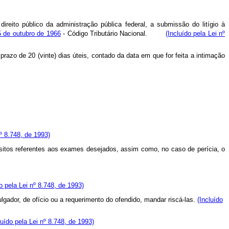
ireito público da administração pública federal, a submissão do litígio à
 de outubro de 1966
- Código Tributário Nacional.
(Incluído pela Lei nº
azo de 20 (vinte) dias úteis, contado da data em que for feita a intimação
º 8.748, de 1993)
esitos referentes aos exames desejados, assim como, no caso de perícia, o
o pela Lei nº 8.748, de 1993)
gador, de ofício ou a requerimento do ofendido, mandar riscá-las.
(Incluído
luído pela Lei nº 8.748, de 1993)