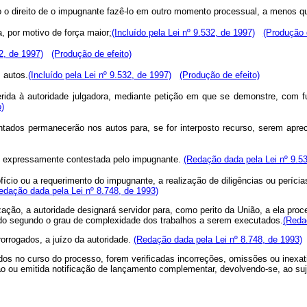
o o direito de o impugnante fazê-lo em outro momento processual, a menos 
, por motivo de força maior;
(Incluído pela Lei nº 9.532, de 1997)
(Produção 
32, de 1997)
(Produção de efeito)
 autos.
(Incluído pela Lei nº 9.532, de 1997)
(Produção de efeito)
rida à autoridade julgadora, mediante petição em que se demonstre, com f
o)
ntados permanecerão nos autos para, se for interposto recurso, serem aprec
o expressamente contestada pelo impugnante
.
(Redação dada pela Lei nº 9.53
 ofício ou a requerimento do impugnante, a realização de diligências ou períc
edação dada pela Lei nº 8.748, de 1993)
zação, a autoridade designará servidor para, como perito da União, a ela proce
do segundo o grau de complexidade dos trabalhos a serem executados.
(Reda
rorrogados, a juízo da autoridade.
(Redação dada pela Lei nº 8.748, de 1993)
ados no curso do processo, forem verificadas incorreções, omissões ou inexat
ção ou emitida notificação de lançamento complementar, devolvendo-se, ao su