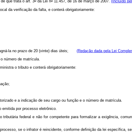
de que trata o art. 3
da Lei n
11.457, de 16 de março de 2007.
(Incluído pe
ocal da verificação da falta, e conterá obrigatoriamente:
pugná-la no prazo de 20 (vinte) dias úteis;
(Redação dada pela Lei Complem
 o número de matrícula.
inistra o tributo e conterá obrigatoriamente:
nação;
utorizado e a indicação de seu cargo ou função e o número de matrícula.
 emitida por processo eletrônico.
ção tributária federal e não for competente para formalizar a exigência, com
processo, se o infrator é reincidente, conforme definição da lei específica, s