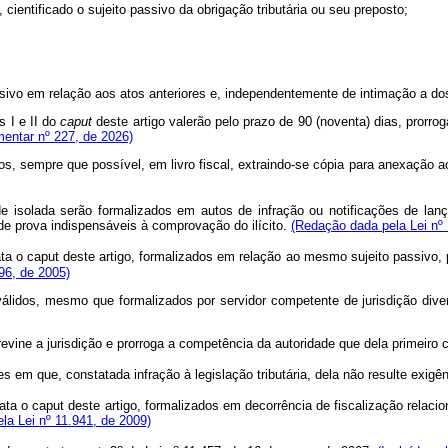
, cientificado o sujeito passivo da obrigação tributária ou seu preposto;
ssivo em relação aos atos anteriores e, independentemente de intimação a do
s I e II do
caput
deste artigo valerão pelo prazo de 90 (noventa) dias, prorro
entar nº 227, de 2026)
dos, sempre que possível, em livro fiscal, extraindo-se cópia para anexação 
de isolada serão formalizados em autos de infração ou notificações de lanç
e prova indispensáveis à comprovação do ilícito.
(Redação dada pela Lei nº 
ata o caput deste artigo, formalizados em relação ao mesmo sujeito passivo,
96, de 2005)
válidos, mesmo que formalizados por servidor competente de jurisdição divers
previne a jurisdição e prorroga a competência da autoridade que dela primeiro
 em que, constatada infração à legislação tributária, dela não resulte exigênc
rata o
caput
deste artigo, formalizados em decorrência de fiscalização relaci
ela Lei nº 11.941, de 2009)
o
o