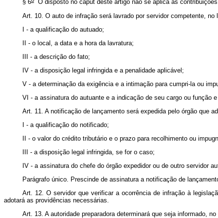
§ 6
O disposto no
caput
deste artigo não se aplica às contribuições 
Art. 10. O auto de infração será lavrado por servidor competente, no l
I - a qualificação do autuado;
II - o local, a data e a hora da lavratura;
III - a descrição do fato;
IV - a disposição legal infringida e a penalidade aplicável;
V - a determinação da exigência e a intimação para cumpri-la ou im
VI - a assinatura do autuante e a indicação de seu cargo ou função e
Art. 11. A notificação de lançamento será expedida pelo órgão que adm
I - a qualificação do notificado;
II - o valor do crédito tributário e o prazo para recolhimento ou impug
III - a disposição legal infringida, se for o caso;
IV - a assinatura do chefe do órgão expedidor ou de outro servidor a
Parágrafo único. Prescinde de assinatura a notificação de lançamento
Art. 12. O servidor que verificar a ocorrência de infração à legisla
adotará as providências necessárias.
Art. 13. A autoridade preparadora determinará que seja informado, no 