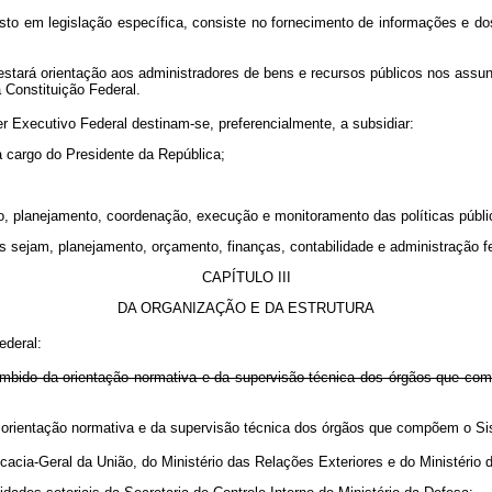
osto em legislação específica, consiste no fornecimento de informações e d
tará orientação aos administradores de bens e recursos públicos nos assunto
 Constituição Federal.
 Executivo Federal destinam-se, preferencialmente, a subsidiar:
 a cargo do Presidente da República;
ão, planejamento, coordenação, execução e monitoramento das políticas públi
s sejam, planejamento, orçamento, finanças, contabilidade e administração fe
CAPÍTULO III
DA ORGANIZAÇÃO E DA ESTRUTURA
ederal:
incumbido da orientação normativa e da supervisão técnica dos órgãos que c
bido da orientação normativa e da supervisão técnica dos órgãos que 
ocacia-Geral da União, do Ministério das Relações Exteriores e do Ministério