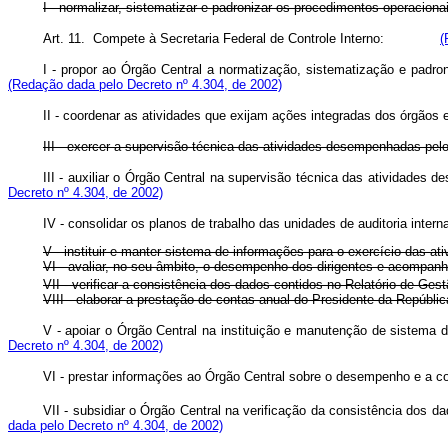
I - normalizar, sistematizar e padronizar os procedimentos operacion
Art. 11. Compete à Secretaria Federal de Controle Interno:
(
I - propor ao Órgão Central a normatização, sistematização e padr
(Redação dada pelo Decreto nº 4.304, de 2002)
II - coordenar as atividades que exijam ações integradas dos órgãos
III - exercer a supervisão técnica das atividades desempenhadas pel
III - auxiliar o Órgão Central na supervisão técnica das atividades
Decreto nº 4.304, de 2002)
IV - consolidar os planos de trabalho das unidades de auditoria intern
V - instituir e manter sistema de informações para o exercício das at
VI - avaliar, no seu âmbito, o desempenho dos dirigentes e acompanha
VII - verificar a consistência dos dados contidos no Relatório de Ges
VIII - elaborar a prestação de contas anual do Presidente da Repúbli
V - apoiar o Órgão Central na instituição e manutenção de sistema d
Decreto nº 4.304, de 2002)
VI - prestar informações ao Órgão Central sobre o desempenho e a co
VII - subsidiar o Órgão Central na verificação da consistência dos 
dada pelo Decreto nº 4.304, de 2002)