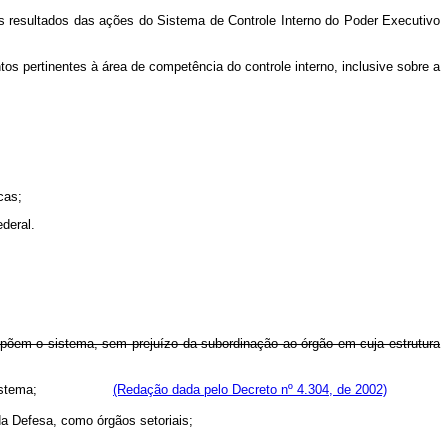
os resultados das ações do Sistema de Controle Interno do Poder Executivo
s pertinentes à área de competência do controle interno, inclusive sobre a
cas;
deral.
ompõem o sistema, sem prejuízo da subordinação ao órgão em cuja estrutura
compõem o Sistema;
(Redação dada pelo Decreto nº 4.304, de 2002)
 da Defesa, como órgãos setoriais;