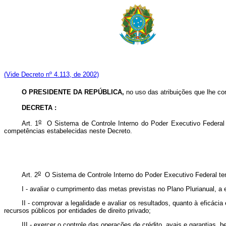
(Vide Decreto nº 4.113, de 2002)
O PRESIDENTE DA REPÚBLICA,
no uso das atribuições que lhe con
DECRETA :
o
Art. 1
O Sistema de Controle Interno do Poder Executivo Federal vi
competências estabelecidas neste Decreto.
o
Art. 2
O Sistema de Controle Interno do Poder Executivo Federal tem
I - avaliar o cumprimento das metas previstas no Plano Plurianual,
II - comprovar a legalidade e avaliar os resultados, quanto à eficác
recursos públicos por entidades de direito privado;
III - exercer o controle das operações de crédito, avais e garantias,