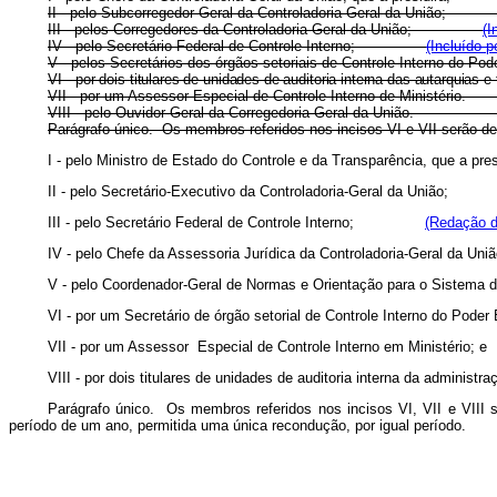
II - pelo Subcorregedor-Geral da Controladoria-Geral da Un
III - pelos Corregedores da Controladoria-Geral da União;
(I
IV - pelo Secretário Federal de Controle Interno;
(Incluído p
V - pelos Secretários dos órgãos setoriais de Controle Interno
VI -
por dois titulares de unidades de auditoria interna das auta
VII - por um Assessor Especial de Controle Interno de Mini
VIII - pelo Ouvidor-Geral da Corregedoria-Geral da União
Parágrafo único. Os membros referidos nos incisos VI e VII se
I - pelo Ministro de Estado do Controle e da Transparência, 
II - pelo Secretário-Executivo da Controladoria-Geral da Un
III - pelo Secretário Federal de Controle Interno;
(Redação d
IV - pelo Chefe da Assessoria Jurídica da Controladoria-Gera
V - pelo Coordenador-Geral de Normas e Orientação para o Sis
VI - por um Secretário de órgão setorial de Controle Interno d
VII - por um Assessor Especial de Controle Interno em Minis
VIII - por dois titulares de unidades de auditoria interna da adm
Parágrafo único. Os membros referidos nos incisos VI, VII e VIII s
período de um ano, permitida uma única recondução, por igual perí