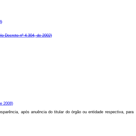
2)
elo Decreto nº 4.304, de 2002)
de 2008)
sparência, após anuência do titular do órgão ou entidade respectiva, para