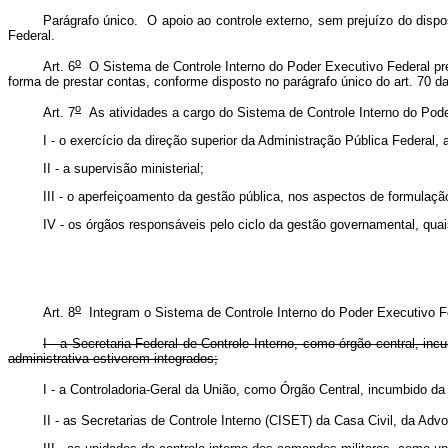
Parágrafo único. O apoio ao controle externo, sem prejuízo do disp
Federal.
o
Art. 6
O Sistema de Controle Interno do Poder Executivo Federal pres
forma de prestar contas, conforme disposto no parágrafo único do art. 70 da
o
Art. 7
As atividades a cargo do Sistema de Controle Interno do Poder
I - o exercício da direção superior da Administração Pública Federal,
II - a supervisão ministerial;
III - o aperfeiçoamento da gestão pública, nos aspectos de formulaç
IV - os órgãos responsáveis pelo ciclo da gestão governamental, quai
o
Art. 8
Integram o Sistema de Controle Interno do Poder Executivo F
I - a Secretaria Federal de Controle Interno, como órgão central, 
administrativa estiverem integrados;
I - a Controladoria-Geral da União, como Órgão Central, incum
II - as Secretarias de Controle Interno (CISET) da Casa Civil, da Adv