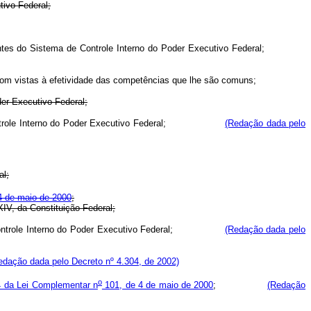
tivo Federal;
ntes do Sistema de Controle Interno do Poder Executivo Federal;
 com vistas à efetividade das competências que lhe são comuns;
der Executivo Federal;
role Interno do Poder Executivo Federal;
(Redação dada pelo
al;
4 de maio de 2000
;
XIV, da Constituição Federal;
ntrole Interno do Poder Executivo Federal;
(Redação dada pelo
edação dada pelo Decreto nº 4.304, de 2002)
o
54 da Lei Complementar n
101, de 4 de maio de 2000
;
(Redação