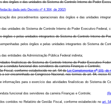
ais dos órgãos e das unidades do Sistema de Controle Interno do Poder Execu
Redação dada pelo Decreto nº 4.304, de 2002)
onização dos procedimentos operacionais dos órgãos e das unidades integra
 e das unidades do Sistema de Controle Interno do Poder Executivo Federal,
os órgãos e pelas unidades integrantes do Sistema de Controle Interno do Po
 desempenhadas pelos órgãos e pelas unidades integrantes do Sistema de Cont
a das entidades da Administração Pública Federal indireta;
ividades finalísticas do Sistema de Controle Interno do Poder Executivo Feder
r a conduta funcional dos servidores da carreira Finanças e Controle;
o
tão Fiscal, conforme estabelecido no art. 54 da
Lei Complementar n
101, de 
ca a ser encaminhada ao Congresso Nacional, nos termos do art. 84, inciso X
e informações para o exercício das atividades finalísticas do Sistema de Co
nduta funcional dos servidores da carreira Finanças e Controle;
(R
dados contidos no Relatório de Gestão Fiscal, conforme estabelecido no
art. 