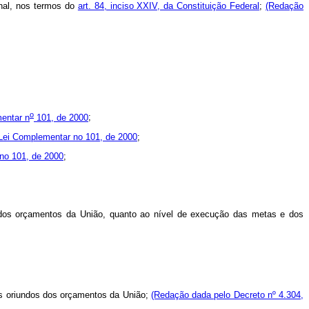
onal, nos termos do
art. 84, inciso XXIV, da Constituição Federal
;
(Redação
o
entar n
101, de 2000
;
 Lei Complementar no 101, de 2000
;
no 101, de 2000
;
os dos orçamentos da União, quanto ao nível de execução das metas e dos
os oriundos dos orçamentos da União;
(Redação dada pelo Decreto nº 4.304,