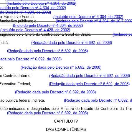
ião;
(Incluído pelo Decreto nº 4.304, de 2002)
ncluído pelo Decreto nº 4.304, de 2002)
elo Decreto nº 4.304, de 2002)
 do Poder Executivo Federal;
(Incluído pelo Decreto nº 4.304, de 2002)
rquias e fundações públicas; e
(Incluído pelo Decreto nº 4.304, de 16.7.200
stério.
(Incluído pelo Decreto nº 4.304, de 2002)
.
(Incluído pelo Decreto nº 4.428, de 2002)
rão designados pelo Chefe da Controladoria-Geral da União.
(Incluído p
que a presidirá:
(Redação dada pelo Decreto nº 6.692, de 2008)
ião;
(Redação dada pelo Decreto nº 6.692, de 2008)
ada pelo Decreto nº 6.692, de 2008)
l da União;
(Redação dada pelo Decreto nº 6.692, de 2008)
tema de Controle Interno;
(Redação dada pelo Decreto nº 6.692, de 2008)
o Poder Executivo Federal;
(Redação dada pelo Decreto nº 6.692, de 2008)
tério; e
(Redação dada pelo Decreto nº 6.692, de 2008)
inistração pública federal indireta.
(Redação dada pelo Decreto nº 6.692, 
erão indicados e designados pelo Ministro de Estado do Controle e da Tran
odo.
(Redação dada pelo Decreto nº 6.692, de 2008)
CAPÍTULO IV
DAS COMPETÊNCIAS