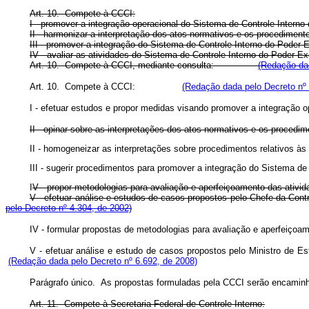
Art. 10. Compete à CCCI:
I - promover a integração operacional do Sistema de Controle Interno
II - harmonizar a interpretação dos atos normativos e os procediment
III - promover a integração do Sistema de Controle Interno do Poder
IV - avaliar as atividades do Sistema de Controle Interno do Poder E
Art. 10.
Compete à CCCI, mediante consulta:
(Redação dad
Art. 10. Compete à CCCI:
(Redação dada pelo Decreto nº 
I - efetuar estudos e propor medidas visando promover a integração o
II - opinar sobre as interpretações dos atos normativos e os procedi
II - homogeneizar as interpretações sobre procedimentos relativo
III - sugerir procedimentos para promover a integração do Sistema d
I
V - propor metodologias para avaliação e aperfeiçoamento das ativid
V - efetuar análise e estudos de casos propostos pelo Chefe da Cont
pelo Decreto nº 4.304, de 2002)
IV - formular propostas de metodologias para avaliação e aperfe
V - efetuar análise e estudo de casos propostos pelo Ministro 
(Redação dada pelo Decreto nº 6.692, de 2008)
Parágrafo único. As propostas formuladas pela CCCI serão encam
Art. 11. Compete à Secretaria Federal de Controle Interno: