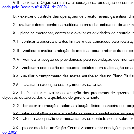
VIII - auxiliar o Órgão Central na elaboração da prestação de con
dada pelo Decreto nº 4.304, de 2002)
IX - exercer o controle das operações de crédito, avais, garantias, di
X - avaliar o desempenho da auditoria interna das entidades da adminis
XI - planejar, coordenar, controlar e avaliar as atividades de controle
XII - verificar a observância dos limites e das condições para realiz
XIII - verificar e avaliar a adoção de medidas para o retorno da desp
XIV - verificar a adoção de providências para recondução dos montant
XV - verificar a destinação de recursos obtidos com a alienação de at
XVI - avaliar o cumprimento das metas estabelecidas no Plano Plurian
XVII - avaliar a execução dos orçamentos da União;
XVIII - fiscalizar e avaliar a execução dos programas de governo
objetivos estabelecidos e à qualidade do gerenciamento;
XIX - fornecer informações sobre a situação físico-financeira dos pr
XX - criar condições para o exercício do controle social sobre os 
XXI - aferir a adequação dos mecanismos de controle social sobre 
XX - propor medidas ao Órgão Central visando criar condições para 
de 2002)