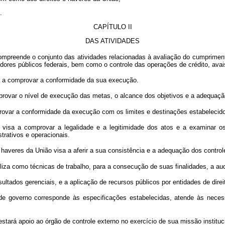
.
CAPÍTULO II
DAS ATIVIDADES
mpreende o conjunto das atividades relacionadas à avaliação do cumprimen
ores públicos federais, bem como o controle das operações de crédito, avais,
a a comprovar a conformidade da sua execução.
ovar o nível de execução das metas, o alcance dos objetivos e a adequaçã
ar a conformidade da execução com os limites e destinações estabelecidos
visa a comprovar a legalidade e a legitimidade dos atos e a examinar os
trativos e operacionais.
 haveres da União visa a aferir a sua consistência e a adequação dos control
za como técnicas de trabalho, para a consecução de suas finalidades, a audi
ultados gerenciais, e a aplicação de recursos públicos por entidades de direi
e governo corresponde às especificações estabelecidas, atende às necess
tará apoio ao órgão de controle externo no exercício de sua missão instituc