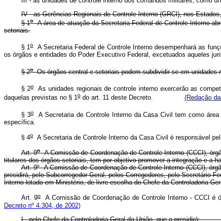
III - as unidades de controle interno dos comandos militares, como un
IV - as Gerências Regionais de Controle Interno (GRCI), nos Estados
o
§ 1
A área de atuação da Secretaria Federal de Controle Interno abr
setoriais.
o
§ 1
A Secretaria
Federal de Controle Interno desempenhará as funçõ
os órgãos e entidades do Poder Executivo Federal, excetuados aqueles
o
§ 2
Os órgãos central e setoriais podem subdividir-se em unidades re
o
§ 2
As unidades regionais de controle interno exercerão as competê
o
daquelas previstas no § 1
do art. 11 deste Decreto.
(Redação dad
o
§ 3
A Secretaria de Controle Interno da Casa Civil tem como área 
específica.
o
§ 4
A Secretaria de Controle Interno da Casa Civil é responsável pela
o
Art. 9
A Comissão de Coordenação de Controle Interno (CCCI), órgão 
titulares dos órgãos setoriais, tem por objetivo promover a integração e 
Art. 9º A Comissão de Coordenação de Controle Interno (CCCI), órgã
presidirá, pelo Subcorregedor-Geral, pelos Corregedores, pelo Secretário F
Interno lotado em Ministério, de livre escolha do Chefe da Controlad
o
Art. 9
A Comissão
de Coordenação de Controle Interno - CCCI é 
Decreto nº 4.304, de 2002)
I - pelo Chefe da Controladoria-Geral da União, que a presidi