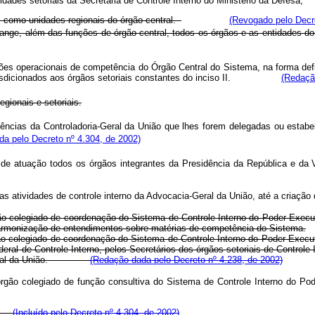
idades setoriais da Secretaria de Controle Interno do Ministério da Defesa;
, como unidades regionais do órgão central.
(Revogado pelo Decre
ange, além das funções de órgão central, todos os órgãos e as entidades do
es operacionais de competência do Órgão Central do Sistema, na forma defin
 jurisdicionados aos órgãos setoriais constantes do inciso II.
(Redaçã
gionais e setoriais.
ncias da Controladoria-Geral da União que lhes forem delegadas ou estabel
a pelo Decreto nº 4.304, de 2002)
de atuação todos os órgãos integrantes da Presidência da República e da 
s atividades de controle interno da Advocacia-Geral da União, até a criação 
colegiado de coordenação do Sistema de Controle Interno do Poder Executivo 
a harmonização de entendimentos sobre matérias de competência do Sistema.
o colegiado de coordenação do Sistema de Controle Interno do Poder Execut
ederal de Controle Interno, pelos Secretários dos órgãos setoriais de Control
oria-Geral da União.
(Redação dada pelo Decreto nº 4.238, de 2002)
órgão colegiado de função consultiva do Sistema de Controle Interno do P
rá;
(Incluído pelo Decreto nº 4.304, de 2002)