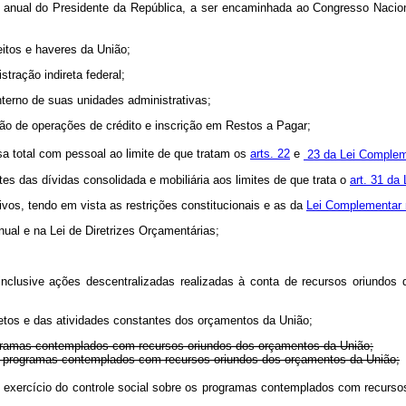
tas anual do Presidente da República, a ser encaminhada ao Congresso Naci
reitos e haveres da União;
tração indireta federal;
 interno de suas unidades administrativas;
ação de operações de crédito e inscrição em Restos a Pagar;
esa total com pessoal ao limite de que tratam os
arts. 22
e
23 da Lei Complem
es das dívidas consolidada e mobiliária aos limites de que trata o
art. 31 da
ivos, tendo em vista as restrições constitucionais e as da
Lei Complementar 
ual e na Lei de Diretrizes Orçamentárias;
, inclusive ações descentralizadas realizadas à conta de recursos oriund
ojetos e das atividades constantes dos orçamentos da União;
programas contemplados com recursos oriundos dos orçamentos da União;
os programas contemplados com recursos oriundos dos orçamentos da União;
o exercício do controle social sobre os programas contemplados com recurs