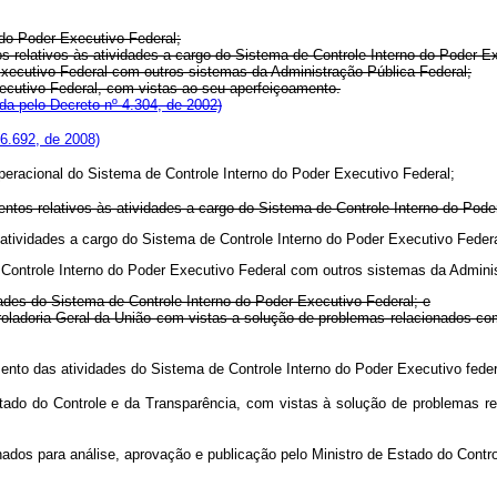
 do Poder Executivo Federal;
os relativos às atividades a cargo do Sistema de Controle Interno do Poder E
 Executivo Federal com outros sistemas da Administração Pública Federal;
xecutivo Federal, com vistas ao seu aperfeiçoamento.
a pelo Decreto nº 4.304, de 2002)
6.692, de 2008)
peracional do Sistema de Controle Interno do Poder Executivo Federal;
mentos relativos às atividades a cargo do Sistema de Controle Interno do Pode
s às atividades a cargo do Sistema de Controle Interno do Poder Executi
e Controle Interno do Poder Executivo Federal com outros sistemas da Admini
ades do Sistema de Controle Interno do Poder Executivo Federal; e
roladoria-Geral da União com vistas a solução de problemas relacionados co
içoamento das atividades do Sistema de Controle Interno do Poder Execu
de Estado do Controle e da Transparência, com vistas à solução de prob
inhados para análise, aprovação e publicação pelo Ministro de Estado