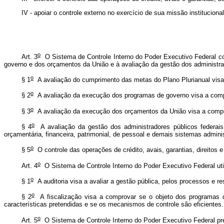
IV - apoiar o controle externo no exercício de sua missão institucional
o
Art. 3
O Sistema de Controle Interno do Poder Executivo Federal co
governo e dos orçamentos da União e à avaliação da gestão dos administrad
o
§ 1
A avaliação do cumprimento das metas do Plano Plurianual vis
o
§ 2
A avaliação da execução dos programas de governo visa a compr
o
§ 3
A avaliação da execução dos orçamentos da União visa a comprov
o
§ 4
A avaliação da gestão dos administradores públicos federais 
orçamentária, financeira, patrimonial, de pessoal e demais sistemas adminis
o
§ 5
O controle das operações de crédito, avais, garantias, direitos e
o
Art. 4
O Sistema de Controle Interno do Poder Executivo Federal utili
o
§ 1
A auditoria visa a avaliar a gestão pública, pelos processos e res
o
§ 2
A fiscalização visa a comprovar se o objeto dos programas d
características pretendidas e se os mecanismos de controle são eficientes.
o
Art. 5
O Sistema de Controle Interno do Poder Executivo Federal pres