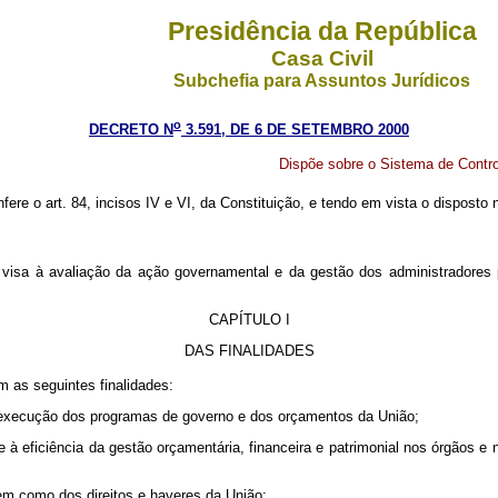
Presidência da República
Casa Civil
Subchefia para Assuntos Jurídicos
o
DECRETO N
3.591, DE 6 DE SETEMBRO 2000
Dispõe sobre o Sistema de Contro
fere o art. 84, incisos IV e VI, da Constituição, e tendo em vista o disposto
sa à avaliação da ação governamental e da gestão dos administradores púb
CAPÍTULO I
DAS FINALIDADES
 as seguintes finalidades:
 a execução dos programas de governo e dos orçamentos da União;
ia e à eficiência da gestão orçamentária, financeira e patrimonial nos órgãos
 bem como dos direitos e haveres da União;