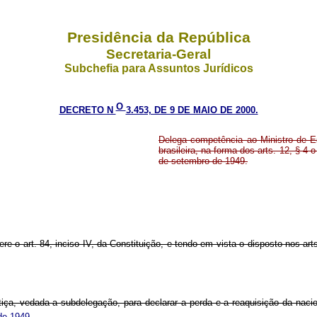
Presidência da República
Secretaria-Geral
Subchefia para Assuntos Jurídicos
O
DECRETO N
3.453, DE 9 DE MAIO DE 2000.
Delega competência ao Ministro de Es
brasileira, na forma dos arts. 12, § 4 o
de setembro de 1949.
 art. 84, inciso IV, da Constituição, e tendo em vista o disposto nos art
a, vedada a subdelegação, para declarar a perda e a reaquisição da nacion