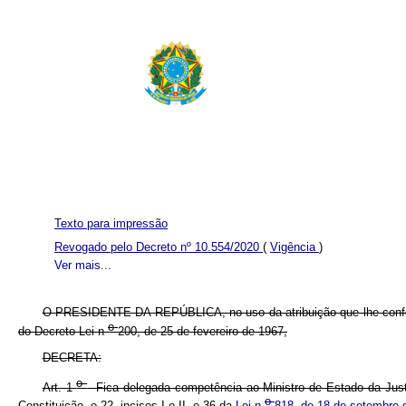
Texto para impressão
Revogado pelo Decreto nº 10.554/2020
(
Vigência
)
Ver mais...
O PRESIDENTE DA REPÚBLICA, no uso da atribuição que lhe confere o
o
do Decreto-Lei n
200, de 25 de fevereiro de 1967,
DECRETA:
o
Art. 1
Fica delegada competência ao Ministro de Estado da Justiç
o