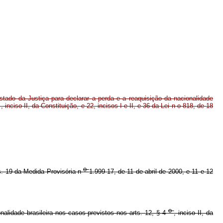
tado da Justiça para declarar a perda e a reaquisição da nacionalidade
 , inciso II, da Constituição, e 22, incisos I e II, e 36 da Lei n o 818, de 18
o
s. 19 da Medida Provisória n
1.999-17, de 11 de abril de 2000, e 11 e 12
o
alidade brasileira nos casos previstos nos arts. 12, § 4
, inciso II, da