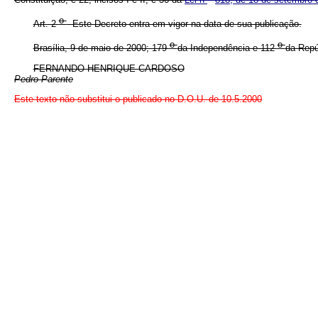
Constituição, e 22, incisos I e II, e 36 da
Lei n
818, de 18 de setembro 
o
Art. 2
Este Decreto entra em vigor na data de sua publicação.
o
o
Brasília, 9 de maio de 2000; 179
da Independência e 112
da Repú
FERNANDO HENRIQUE CARDOSO
Pedro Parente
Este texto não substitui o publicado no D.O.U. de 10.5.2000