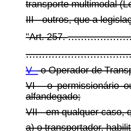
transporte multimodal (Le
III - outros, que a legis
...................
"Art. 257.
................................
V -
o Operador de Transp
VI - o permissionário o
alfandegado;
VII - em qualquer caso, 
a) o transportador, habil