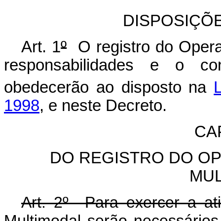
DISPOSIÇÕ
Art. 1
º
O registro do Opera
responsabilidades e o co
obedecerão ao disposto na
1998
, e neste Decreto.
CAP
DO REGISTRO DO O
MUL
Art. 2º Para exercer a at
Multimodal serão necessários 