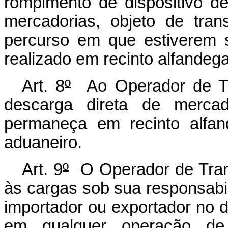
rompimento de dispositivo de
mercadorias, objeto de trans
percurso em que estiverem s
realizado em recinto alfandeg
Art. 8
º
Ao Operador de Tra
descarga direta de mercad
permaneça em recinto alfa
aduaneiro.
Art. 9
º
O Operador de Trans
às cargas sob sua responsabi
importador ou exportador no 
em qualquer operação de c