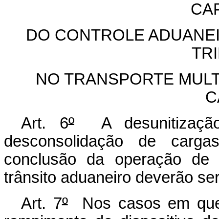
CAP
DO CONTROLE ADUANEI
TR
NO TRANSPORTE MULT
C
Art. 6
º
A desunitização
desconsolidação de carg
conclusão da operação de t
trânsito aduaneiro deverão se
Art. 7
º
Nos casos em que 