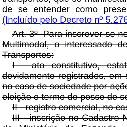
de se entender como presen
(Incluído pelo Decreto nº 5.27
Art. 3º Para inscrever-se n
Multimodal, o interessado d
Transportes:
I - ato constitutivo, est
devidamente registrados, em 
no caso de sociedade por aç
eleição e termo de posse de s
II - registro comercial, no ca
III - inscrição no Cadastro