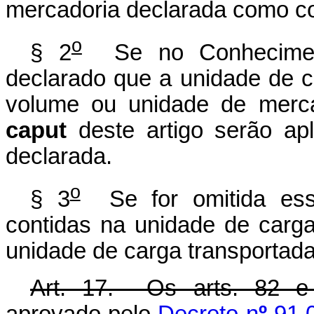
mercadoria declarada como co
o
§ 2
Se no Conhecimento
declarado que a unidade de 
volume ou unidade de mercad
caput
deste artigo serão ap
declarada.
o
§ 3
Se for omitida ess
contidas na unidade de car
unidade de carga transportada
Art. 17. Os arts. 82 e
aprovado pelo
Decreto n
º
91.0