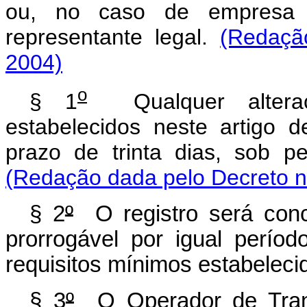
ou, no caso de empresa e
representante legal.
(Redaçã
2004)
o
§ 1
Qualquer alteraç
estabelecidos neste artigo
prazo de trinta dias, sob p
(Redação dada pelo Decreto n
§ 2
º
O registro será conc
prorrogável por igual perío
requisitos mínimos estabeleci
§ 3
º
O Operador de Transp