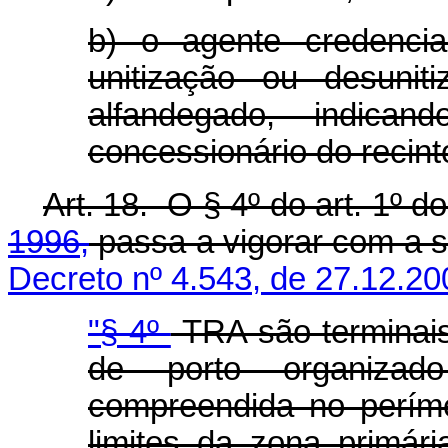
b) o agente credencia
unitização ou desunit
alfandegado, indica
concessionário do recint
Art. 18. O § 4º do art. 1º d
1996,
passa a vigorar com a s
Decreto nº 4.543, de 27.12.20
"§ 4º
TRA são terminais
de porto organizado
compreendida no períme
limites da zona primár