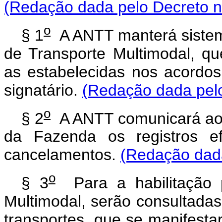
(Redação dada pelo Decreto n
o
§ 1
A ANTT manterá sistema
de Transporte Multimodal, qu
as estabelecidas nos acordos 
signatário.
(Redação dada pelo
o
§ 2
A ANTT comunicará ao M
da Fazenda os registros ef
cancelamentos.
(Redação dada
o
§ 3
Para a habilitação 
Multimodal, serão consultada
transportes, que se manifesta