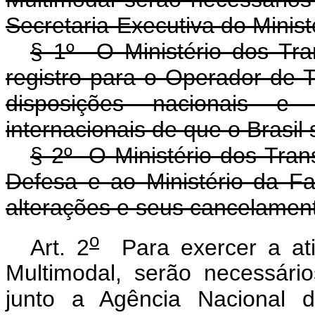
Secretaria-Executiva do Minist
§ 1º O Ministério dos Tra
registro para o Operador de T
disposições nacionais e
internacionais de que o Brasil 
§ 2º O Ministério dos Tran
Defesa e ao Ministério da Fa
alterações e seus cancelamen
o
Art. 2
Para exercer a ati
Multimodal, serão necessário
junto a Agência Nacional d