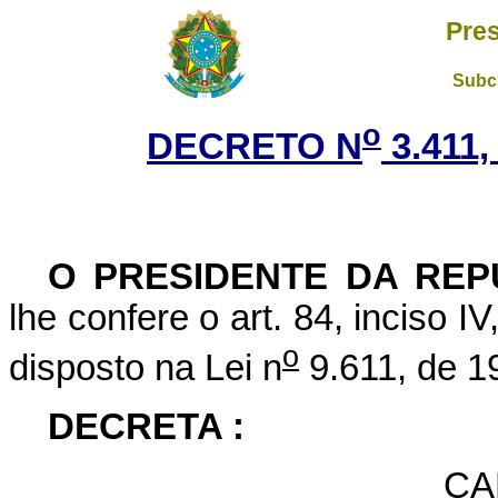
Pres
Subch
o
DECRETO N
3.411,
O
PRESIDENTE DA REP
lhe confere o art. 84, inciso I
o
disposto na Lei n
9.611, de 19
DECRETA :
CA