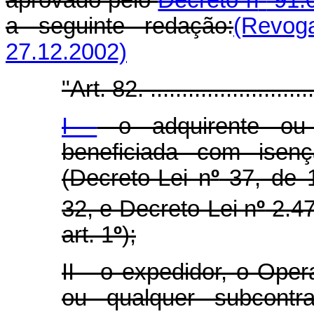
a seguinte redação:
(Revog
27.12.2002)
"Art. 82. ...........................
I -
o adquirente ou 
beneficiada com isen
(Decreto-Lei n
º
37, de 1
32, e Decreto-Lei n
º
2.47
art. 1
º
);
II - o expedidor, o Ope
ou qualquer subcontr