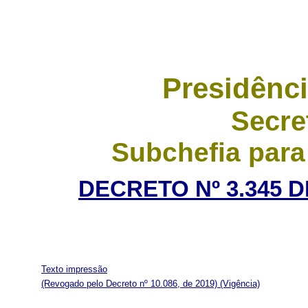
Presidênci
Secre
Subchefia para
DECRETO Nº 3.345 D
Texto impressão
(Revogado pelo Decreto nº 10.086, de 2019)
(Vigência)