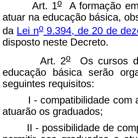
o
Art. 1
A formação em n
atuar na educação básica, obs
o
da
Lei n
9.394, de 20 de de
disposto neste Decreto.
o
Art. 2
Os cursos de
educação básica serão org
seguintes requisitos:
I - compatibilidade com a 
atuarão os graduados;
II - possibilidade de comp