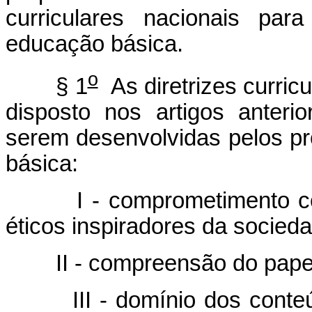
curriculares nacionais pa
educação básica.
o
§ 1
As diretrizes curric
disposto nos artigos anteri
serem desenvolvidas pelos p
básica:
I - comprometimento com os
éticos inspiradores da socied
II - compreensão do papel 
III - domínio dos conteúdo