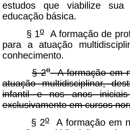
estudos que viabilize sua 
educação básica.
o
§ 1
A formação de profe
para a atuação multidiscip
conhecimento.
o
§ 2
A formação em nív
atuação multidisciplinar, d
infantil e nos anos iniciai
exclusivamente em cursos nor
o
§ 2
A formação em nív