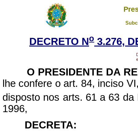
Pres
Subch
o
DECRETO N
3.276, 
e
O PRESIDENTE DA REP
lhe confere o art. 84, inciso V
disposto nos arts. 61 a 63 da 
1996,
DECRETA: