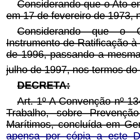
Considerando que o Ato em 
em 17 de fevereiro de 1973, n
Considerando que o Go
Instrumento de Ratificação à
de 1996, passando a mesma a
julho de 1997, nos termos do
DECRETA:
Art. 1º A Convenção nº 13
Trabalho, sobre Prevençã
Marítimos, concluída em Ge
apensa por cópia a este 