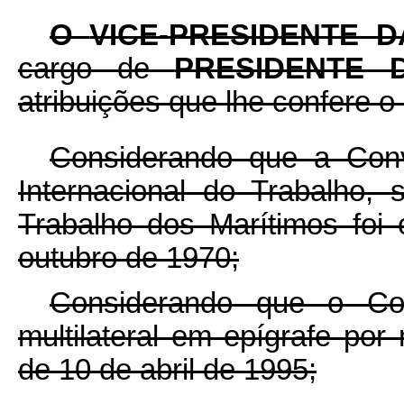
O
VICE-PRESIDENTE 
cargo de
PRESIDENTE
atribuições que lhe confere o a
Considerando que a Co
Internacional do Trabalho,
Trabalho dos Marítimos fo
outubro de 1970;
Considerando que o Co
multilateral em epígrafe por
de 10 de abril de 1995;