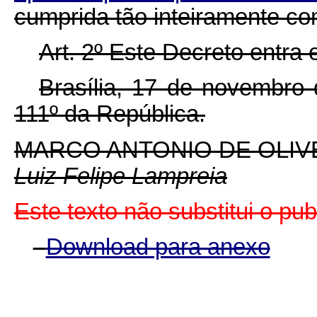
cumprida tão inteiramente co
Art. 2º Este Decreto entra
Brasília, 17 de novembro
111º da República.
MARCO ANTONIO DE OLIV
Luiz Felipe Lampreia
Este texto não substitui o pu
Download para anexo