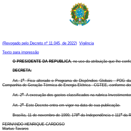
(Revogado pelo Decreto nº 11.045, de 2022)
Vigência
Texto para impressão
O
PRESIDENTE DA REPUBLICA
, no uso da atribuição que lhe confe
DECRETA:
o
Art. 1
Fica alterado o Programa de Dispêndios Globais - PDG das
Companhia de Geração Térmica de Energia Elétrica - CGTEE, conforme dem
o
Art. 2
A execução dos gastos classificados na rubrica Investimentos
o
Art. 2
Este Decreto entra em vigor na data de sua publicação.
o
o
Brasília, 11 de novembro de 1999; 178
da Independência e 111
da R
FERNANDO HENRIQUE CARDOSO
Martus Tavares