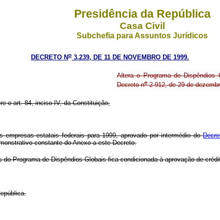
Presidência da República
Casa Civil
Subchefia para Assuntos Jurídicos
o
DECRETO N
3.239, DE 11 DE NOVEMBRO DE 1999.
Altera o Programa de Dispêndios 
o
Decreto n
2.912, de 29 de dezembr
re o art. 84, inciso IV, da Constituição,
 empresas estatais federais para 1999, aprovado por intermédio do
Decre
onstrativo constante do Anexo a este Decreto.
 do Programa de Dispêndios Globais fica condicionada à aprovação de crédi
epública.