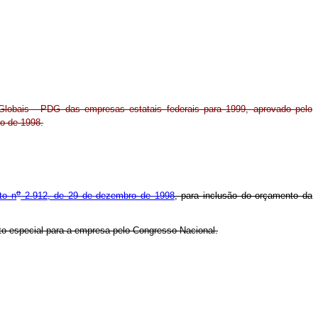
Globais - PDG das empresas estatais federais para 1999, aprovado pelo
o de 1998.
o
to n
2.912, de 29 de dezembro de 1998
, para inclusão do orçamento da
to especial para a empresa pelo Congresso Nacional.