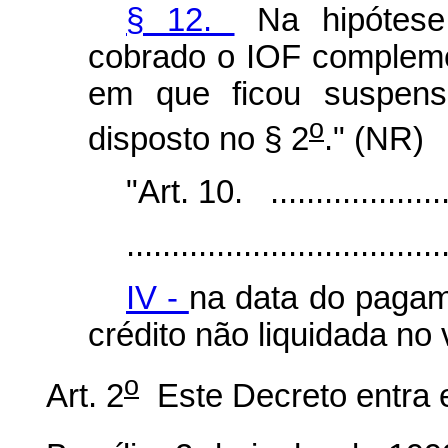
§ 12.
Na hipótese 
cobrado o IOF compleme
em que ficou suspens
o
disposto no § 2
." (NR)
"Art. 10. .......................
...................................
IV -
na data do pagam
crédito não liquidada no
o
Art. 2
Este Decreto entra e