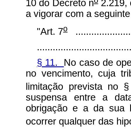
o
10 do Decreto n
2.219, 
a vigorar com a seguinte
o
"Art. 7
.......................
...................................
§ 11.
No caso de oper
no vencimento, cuja tr
limitação prevista no §
suspensa entre a data
obrigação e a da sua 
ocorrer qualquer das hip