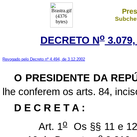
Pres
Subchef
o
DECRETO N
3.079,
Revogado pelo Decreto nº 4.494, de 3.12.2002
O
PRESIDENTE DA REP
lhe conferem os arts. 84, incis
D E C R E T A :
o
Art. 1
Os §§ 11 e 12 