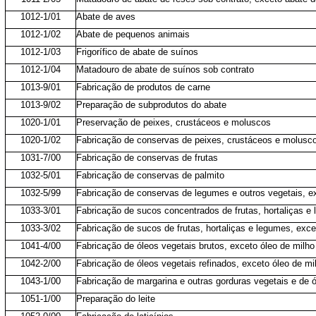
1012-1/01
Abate de aves
1012-1/02
Abate de pequenos animais
1012-1/03
Frigorífico de abate de suínos
1012-1/04
Matadouro de abate de suínos sob contrato
1013-9/01
Fabricação de produtos de carne
1013-9/02
Preparação de subprodutos do abate
1020-1/01
Preservação de peixes, crustáceos e moluscos
1020-1/02
Fabricação de conservas de peixes, crustáceos e molusc
1031-7/00
Fabricação de conservas de frutas
1032-5/01
Fabricação de conservas de palmito
1032-5/99
Fabricação de conservas de legumes e outros vegetais, e
1033-3/01
Fabricação de sucos concentrados de frutas, hortaliças e
1033-3/02
Fabricação de sucos de frutas, hortaliças e legumes, exc
1041-4/00
Fabricação de óleos vegetais brutos, exceto óleo de milho
1042-2/00
Fabricação de óleos vegetais refinados, exceto óleo de mi
1043-1/00
Fabricação de margarina e outras gorduras vegetais e de 
1051-1/00
Preparação do leite