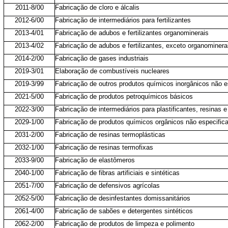
2011-8/00
Fabricação de cloro e álcalis
2012-6/00
Fabricação de intermediários para fertilizantes
2013-4/01
Fabricação de adubos e fertilizantes organominerais
2013-4/02
Fabricação de adubos e fertilizantes, exceto organominera
2014-2/00
Fabricação de gases industriais
2019-3/01
Elaboração de combustíveis nucleares
2019-3/99
Fabricação de outros produtos químicos inorgânicos não e
2021-5/00
Fabricação de produtos petroquímicos básicos
2022-3/00
Fabricação de intermediários para plastificantes, resinas e
2029-1/00
Fabricação de produtos químicos orgânicos não especific
2031-2/00
Fabricação de resinas termoplásticas
2032-1/00
Fabricação de resinas termofixas
2033-9/00
Fabricação de elastômeros
2040-1/00
Fabricação de fibras artificiais e sintéticas
2051-7/00
Fabricação de defensivos agrícolas
2052-5/00
Fabricação de desinfestantes domissanitários
2061-4/00
Fabricação de sabões e detergentes sintéticos
2062-2/00
Fabricação de produtos de limpeza e polimento