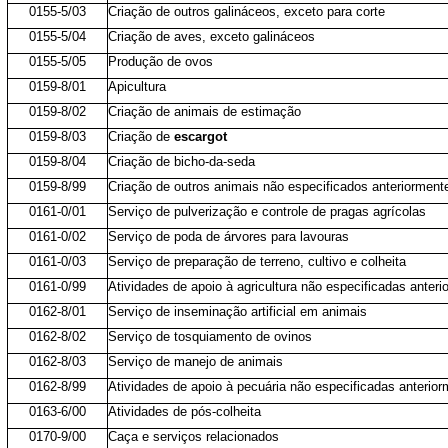
0155-5/03
Criação de outros galináceos, exceto para corte
0155-5/04
Criação de aves, exceto galináceos
0155-5/05
Produção de ovos
0159-8/01
Apicultura
0159-8/02
Criação de animais de estimação
0159-8/03
Criação de
escargot
0159-8/04
Criação de bicho-da-seda
0159-8/99
Criação de outros animais não especificados anteriorment
0161-0/01
Serviço de pulverização e controle de pragas agrícolas
0161-0/02
Serviço de poda de árvores para lavouras
0161-0/03
Serviço de preparação de terreno, cultivo e colheita
0161-0/99
Atividades de apoio à agricultura não especificadas anter
0162-8/01
Serviço de inseminação artificial em animais
0162-8/02
Serviço de tosquiamento de ovinos
0162-8/03
Serviço de manejo de animais
0162-8/99
Atividades de apoio à pecuária não especificadas anterio
0163-6/00
Atividades de pós-colheita
0170-9/00
Caça e serviços relacionados