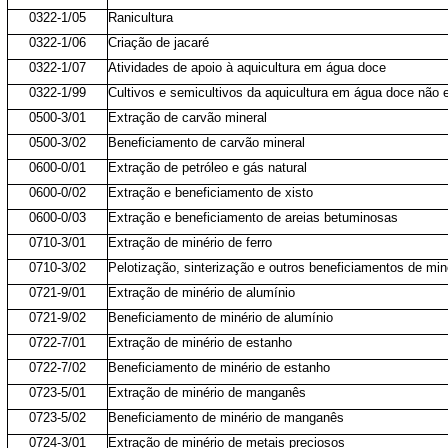
0322-1/05
Ranicultura
0322-1/06
Criação de jacaré
0322-1/07
Atividades de apoio à aquicultura em água doce
0322-1/99
Cultivos e semicultivos da aquicultura em água doce não 
0500-3/01
Extração de carvão mineral
0500-3/02
Beneficiamento de carvão mineral
0600-0/01
Extração de petróleo e gás natural
0600-0/02
Extração e beneficiamento de xisto
0600-0/03
Extração e beneficiamento de areias betuminosas
0710-3/01
Extração de minério de ferro
0710-3/02
Pelotização, sinterização e outros beneficiamentos de miné
0721-9/01
Extração de minério de alumínio
0721-9/02
Beneficiamento de minério de alumínio
0722-7/01
Extração de minério de estanho
0722-7/02
Beneficiamento de minério de estanho
0723-5/01
Extração de minério de manganês
0723-5/02
Beneficiamento de minério de manganês
0724-3/01
Extração de minério de metais preciosos