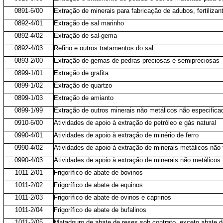
0891-6/00
Extração de minerais para fabricação de adubos, fertiliza
0892-4/01
Extração de sal marinho
0892-4/02
Extração de sal-gema
0892-4/03
Refino e outros tratamentos do sal
0893-2/00
Extração de gemas de pedras preciosas e semipreciosas
0899-1/01
Extração de grafita
0899-1/02
Extração de quartzo
0899-1/03
Extração de amianto
0899-1/99
Extração de outros minerais não metálicos não especifica
0910-6/00
Atividades de apoio à extração de petróleo e gás natural
0990-4/01
Atividades de apoio à extração de minério de ferro
0990-4/02
Atividades de apoio à extração de minerais metálicos não 
0990-4/03
Atividades de apoio à extração de minerais não metálicos
1011-2/01
Frigorífico de abate de bovinos
1011-2/02
Frigorífico de abate de equinos
1011-2/03
Frigorífico de abate de ovinos e caprinos
1011-2/04
Frigorífico de abate de bufalinos
1011-2/05
Matadouro de abate de reses sob contrato, exceto abate 