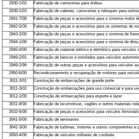
2930-1/02
Fabricação de carrocerias para ônibus
2930-1/03
Fabricação de cabines, carrocerias e reboques para outro
2941-7/00
Fabricação de peças e acessórios para o sistema motor d
2942-5/00
Fabricação de peças e acessórios para os sistemas de m
2943-3/00
Fabricação de peças e acessórios para o sistema de freio
2944-1/00
Fabricação de peças e acessórios para o sistema de dire
2945-0/00
Fabricação de material elétrico e eletrônico para veículos
2949-2/01
Fabricação de bancos e estofados para veículos automoto
2949-2/99
Fabricação de outras peças e acessórios para veículos a
2950-6/00
Recondicionamento e recuperação de motores para veícul
3011-3/01
Construção de embarcações de grande porte
3011-3/02
Construção de embarcações para uso comercial e para uso
3012-1/00
Construção de embarcações para esporte e lazer
3031-8/00
Fabricação de locomotivas, vagões e outros materiais rod
3032-6/00
Fabricação de peças e acessórios para veículos ferroviári
3041-5/00
Fabricação de aeronaves
3042-3/00
Fabricação de turbinas, motores e outros componentes e 
3050-4/00
Fabricação de veículos militares de combate