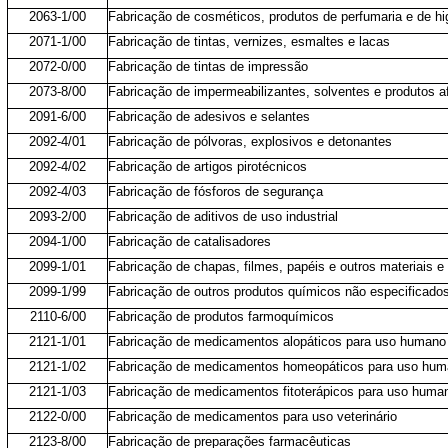
2063-1/00
Fabricação de cosméticos, produtos de perfumaria e de hi
2071-1/00
Fabricação de tintas, vernizes, esmaltes e lacas
2072-0/00
Fabricação de tintas de impressão
2073-8/00
Fabricação de impermeabilizantes, solventes e produtos a
2091-6/00
Fabricação de adesivos e selantes
2092-4/01
Fabricação de pólvoras, explosivos e detonantes
2092-4/02
Fabricação de artigos pirotécnicos
2092-4/03
Fabricação de fósforos de segurança
2093-2/00
Fabricação de aditivos de uso industrial
2094-1/00
Fabricação de catalisadores
2099-1/01
Fabricação de chapas, filmes, papéis e outros materiais e
2099-1/99
Fabricação de outros produtos químicos não especificado
2110-6/00
Fabricação de produtos farmoquímicos
2121-1/01
Fabricação de medicamentos alopáticos para uso humano
2121-1/02
Fabricação de medicamentos homeopáticos para uso hu
2121-1/03
Fabricação de medicamentos fitoterápicos para uso huma
2122-0/00
Fabricação de medicamentos para uso veterinário
2123-8/00
Fabricação de preparações farmacêuticas