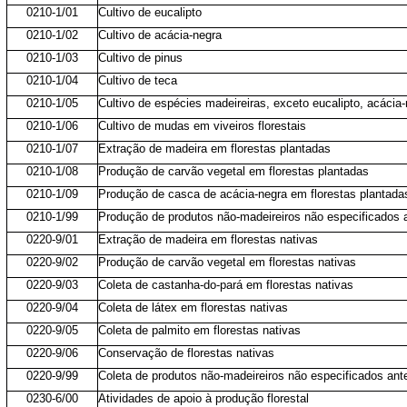
0210-1/01
Cultivo de eucalipto
0210-1/02
Cultivo de acácia-negra
0210-1/03
Cultivo de pinus
0210-1/04
Cultivo de teca
0210-1/05
Cultivo de espécies madeireiras, exceto eucalipto, acácia-
0210-1/06
Cultivo de mudas em viveiros florestais
0210-1/07
Extração de madeira em florestas plantadas
0210-1/08
Produção de carvão vegetal em florestas plantadas
0210-1/09
Produção de casca de acácia-negra em florestas plantada
0210-1/99
Produção de produtos não-madeireiros não especificados a
0220-9/01
Extração de madeira em florestas nativas
0220-9/02
Produção de carvão vegetal em florestas nativas
0220-9/03
Coleta de castanha-do-pará em florestas nativas
0220-9/04
Coleta de látex em florestas nativas
0220-9/05
Coleta de palmito em florestas nativas
0220-9/06
Conservação de florestas nativas
0220-9/99
Coleta de produtos não-madeireiros não especificados ant
0230-6/00
Atividades de apoio à produção florestal