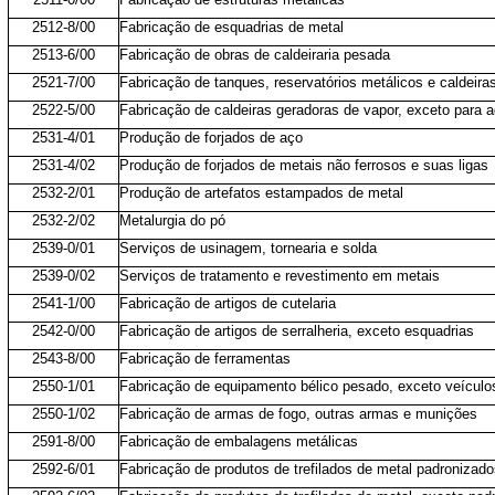
2512-8/00
Fabricação de esquadrias de metal
2513-6/00
Fabricação de obras de caldeiraria pesada
2521-7/00
Fabricação de tanques, reservatórios metálicos e caldeira
2522-5/00
Fabricação de caldeiras geradoras de vapor, exceto para a
2531-4/01
Produção de forjados de aço
2531-4/02
Produção de forjados de metais não ferrosos e suas ligas
2532-2/01
Produção de artefatos estampados de metal
2532-2/02
Metalurgia do pó
2539-0/01
Serviços de usinagem, tornearia e solda
2539-0/02
Serviços de tratamento e revestimento em metais
2541-1/00
Fabricação de artigos de cutelaria
2542-0/00
Fabricação de artigos de serralheria, exceto esquadrias
2543-8/00
Fabricação de ferramentas
2550-1/01
Fabricação de equipamento bélico pesado, exceto veículo
2550-1/02
Fabricação de armas de fogo, outras armas e munições
2591-8/00
Fabricação de embalagens metálicas
2592-6/01
Fabricação de produtos de trefilados de metal padronizad