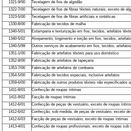
1321-9/00
Tecelagem de fios de algodão
1322-7/00
Tecelagem de fios de fibras têxteis naturais, exceto de al
1323-5/00
Tecelagem de fios de fibras artificiais e sintéticas
1330-8/00
Fabricação de tecidos de malha
1340-5/01
Estamparia e texturização em fios, tecidos, artefatos têxt
1340-5/02
Alvejamento, tingimento e torção em fios, tecidos, artefat
1340-5/99
Outros serviços de acabamento em fios, tecidos, artefatos
1351-1/00
Fabricação de artefatos têxteis para uso doméstico
1352-9/00
Fabricação de artefatos de tapeçaria
1353-7/00
Fabricação de artefatos de cordoaria
1354-5/00
Fabricação de tecidos especiais, inclusive artefatos
1359-6/00
Fabricação de outros produtos têxteis não especificados a
1411-8/01
Confecção de roupas íntimas
1411-8/02
Facção de roupas íntimas
1412-6/01
Confecção de peças de vestuário, exceto de roupas ínti
1412-6/02
Confecção, sob medida, de peças de vestuário, exceto de
1412-6/03
Facção de peças de vestuário, exceto de roupas íntimas
1413-4/01
Confecção de roupas profissionais, exceto de roupas sob