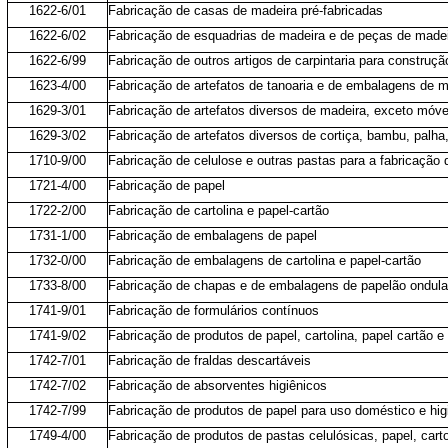
1622-6/01
Fabricação de casas de madeira pré-fabricadas
1622-6/02
Fabricação de esquadrias de madeira e de peças de madeir
1622-6/99
Fabricação de outros artigos de carpintaria para construçã
1623-4/00
Fabricação de artefatos de tanoaria e de embalagens de m
1629-3/01
Fabricação de artefatos diversos de madeira, exceto móve
1629-3/02
Fabricação de artefatos diversos de cortiça, bambu, palha
1710-9/00
Fabricação de celulose e outras pastas para a fabricação 
1721-4/00
Fabricação de papel
1722-2/00
Fabricação de cartolina e papel-cartão
1731-1/00
Fabricação de embalagens de papel
1732-0/00
Fabricação de embalagens de cartolina e papel-cartão
1733-8/00
Fabricação de chapas e de embalagens de papelão ondul
1741-9/01
Fabricação de formulários contínuos
1741-9/02
Fabricação de produtos de papel, cartolina, papel cartão e
1742-7/01
Fabricação de fraldas descartáveis
1742-7/02
Fabricação de absorventes higiênicos
1742-7/99
Fabricação de produtos de papel para uso doméstico e higi
1749-4/00
Fabricação de produtos de pastas celulósicas, papel, cart