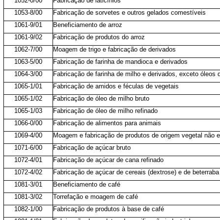
1052-0/00
Fabricação de laticínios
1053-8/00
Fabricação de sorvetes e outros gelados comestíveis
1061-9/01
Beneficiamento de arroz
1061-9/02
Fabricação de produtos do arroz
1062-7/00
Moagem de trigo e fabricação de derivados
1063-5/00
Fabricação de farinha de mandioca e derivados
1064-3/00
Fabricação de farinha de milho e derivados, exceto óleos 
1065-1/01
Fabricação de amidos e féculas de vegetais
1065-1/02
Fabricação de óleo de milho bruto
1065-1/03
Fabricação de óleo de milho refinado
1066-0/00
Fabricação de alimentos para animais
1069-4/00
Moagem e fabricação de produtos de origem vegetal não e
1071-6/00
Fabricação de açúcar bruto
1072-4/01
Fabricação de açúcar de cana refinado
1072-4/02
Fabricação de açúcar de cereais (dextrose) e de beterraba
1081-3/01
Beneficiamento de café
1081-3/02
Torrefação e moagem de café
1082-1/00
Fabricação de produtos à base de café