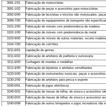
3091-1/01
Fabricação de motocicletas
3091-1/02
Fabricação de peças e acessórios para motocicletas
3092-0/00
Fabricação de bicicletas e triciclos não motorizados, peç
3099-7/00
Fabricação de equipamentos de transporte não especifica
3101-2/00
Fabricação de móveis com predominância de madeira
3102-1/00
Fabricação de móveis com predominância de metal
3103-9/00
Fabricação de móveis de outros materiais, exceto madeira
3104-7/00
Fabricação de colchões
3211-6/01
Lapidação de gemas
3211-6/02
Fabricação de artefatos de joalheria e ourivesaria
3211-6/03
Cunhagem de moedas e medalhas
3212-4/00
Fabricação de bijuterias e artefatos semelhantes
3220-5/00
Fabricação de instrumentos musicais, peças e acessórios
3230-2/00
Fabricação de artefatos para pesca e esporte
3240-0/01
Fabricação de jogos eletrônicos
3240-0/02
Fabricação de mesas de bilhar, de sinuca e acessórios nã
3240-0/03
Fabricação de mesas de bilhar, de sinuca e acessórios as
3240-0/99
Fabricação de outros brinquedos e jogos recreativos não 