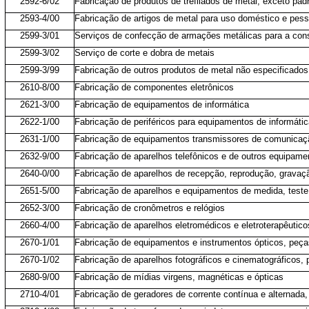
2592-6/02
Fabricação de produtos de trefilados de metal, exceto pad
2593-4/00
Fabricação de artigos de metal para uso doméstico e pess
2599-3/01
Serviços de confecção de armações metálicas para a con
2599-3/02
Serviço de corte e dobra de metais
2599-3/99
Fabricação de outros produtos de metal não especificados
2610-8/00
Fabricação de componentes eletrônicos
2621-3/00
Fabricação de equipamentos de informática
2622-1/00
Fabricação de periféricos para equipamentos de informáti
2631-1/00
Fabricação de equipamentos transmissores de comunicaç
2632-9/00
Fabricação de aparelhos telefônicos e de outros equipam
2640-0/00
Fabricação de aparelhos de recepção, reprodução, gravaçã
2651-5/00
Fabricação de aparelhos e equipamentos de medida, teste 
2652-3/00
Fabricação de cronômetros e relógios
2660-4/00
Fabricação de aparelhos eletromédicos e eletroterapêutic
2670-1/01
Fabricação de equipamentos e instrumentos ópticos, peça
2670-1/02
Fabricação de aparelhos fotográficos e cinematográficos,
2680-9/00
Fabricação de mídias virgens, magnéticas e ópticas
2710-4/01
Fabricação de geradores de corrente contínua e alternada