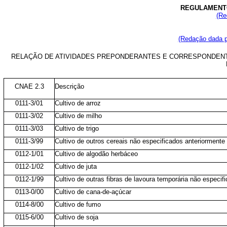
REGULAMENTO
(Re
(Redação dada p
RELAÇÃO DE ATIVIDADES PREPONDERANTES E CORRESPONDENTE
CNAE 2.3
Descrição
0111-3/01
Cultivo de arroz
0111-3/02
Cultivo de milho
0111-3/03
Cultivo de trigo
0111-3/99
Cultivo de outros cereais não especificados anteriormente
0112-1/01
Cultivo de algodão herbáceo
0112-1/02
Cultivo de juta
0112-1/99
Cultivo de outras fibras de lavoura temporária não especif
0113-0/00
Cultivo de cana-de-açúcar
0114-8/00
Cultivo de fumo
0115-6/00
Cultivo de soja