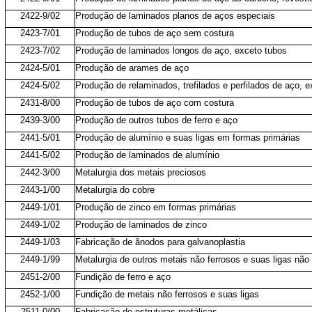
2422-9/02
Produção de laminados planos de aços especiais
2423-7/01
Produção de tubos de aço sem costura
2423-7/02
Produção de laminados longos de aço, exceto tubos
2424-5/01
Produção de arames de aço
2424-5/02
Produção de relaminados, trefilados e perfilados de aço, 
2431-8/00
Produção de tubos de aço com costura
2439-3/00
Produção de outros tubos de ferro e aço
2441-5/01
Produção de alumínio e suas ligas em formas primárias
2441-5/02
Produção de laminados de alumínio
2442-3/00
Metalurgia dos metais preciosos
2443-1/00
Metalurgia do cobre
2449-1/01
Produção de zinco em formas primárias
2449-1/02
Produção de laminados de zinco
2449-1/03
Fabricação de ânodos para galvanoplastia
2449-1/99
Metalurgia de outros metais não ferrosos e suas ligas não
2451-2/00
Fundição de ferro e aço
2452-1/00
Fundição de metais não ferrosos e suas ligas
2511-0/00
Fabricação de estruturas metálicas