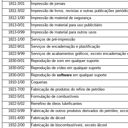
1811-3/01
Impressão de jornais
1811-3/02
Impressão de livros, revistas e outras publicações periódi
1812-1/00
Impressão de material de segurança
1813-0/01
Impressão de material para uso publicitário
1813-0/99
Impressão de material para outros usos
1821-1/00
Serviços de pré-impressão
1822-9/01
Serviços de encadernação e plastificação
1822-9/99
Serviços de acabamentos gráficos, exceto encadernação e
1830-0/01
Reprodução de som em qualquer suporte
1830-0/02
Reprodução de vídeo em qualquer suporte
1830-0/03
Reprodução de
software
em qualquer suporte
1910-1/00
Coquerias
1921-7/00
Fabricação de produtos do refino de petróleo
1922-5/01
Formulação de combustíveis
1922-5/02
Rerrefino de óleos lubrificantes
1922-5/99
Fabricação de outros produtos derivados do petróleo, exce
1931-4/00
Fabricação de álcool
1932-2/00
Fabricação de biocombustíveis, exceto álcool