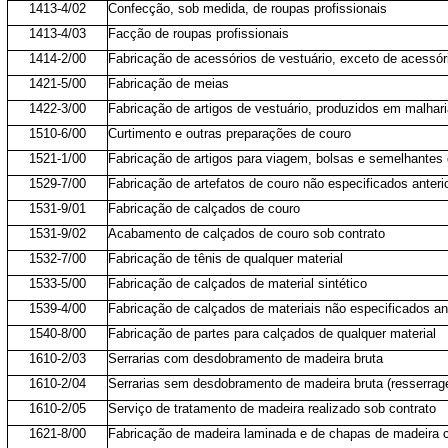
1413-4/02
Confecção, sob medida, de roupas profissionais
1413-4/03
Facção de roupas profissionais
1414-2/00
Fabricação de acessórios de vestuário, exceto de acessór
1421-5/00
Fabricação de meias
1422-3/00
Fabricação de artigos de vestuário, produzidos em malhari
1510-6/00
Curtimento e outras preparações de couro
1521-1/00
Fabricação de artigos para viagem, bolsas e semelhantes 
1529-7/00
Fabricação de artefatos de couro não especificados anter
1531-9/01
Fabricação de calçados de couro
1531-9/02
Acabamento de calçados de couro sob contrato
1532-7/00
Fabricação de tênis de qualquer material
1533-5/00
Fabricação de calçados de material sintético
1539-4/00
Fabricação de calçados de materiais não especificados an
1540-8/00
Fabricação de partes para calçados de qualquer material
1610-2/03
Serrarias com desdobramento de madeira bruta
1610-2/04
Serrarias sem desdobramento de madeira bruta (resserra
1610-2/05
Serviço de tratamento de madeira realizado sob contrato
1621-8/00
Fabricação de madeira laminada e de chapas de madeira