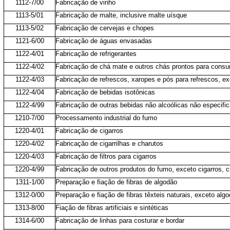
1112-7/00
Fabricação de vinho
1113-5/01
Fabricação de malte, inclusive malte uísque
1113-5/02
Fabricação de cervejas e chopes
1121-6/00
Fabricação de águas envasadas
1122-4/01
Fabricação de refrigerantes
1122-4/02
Fabricação de chá mate e outros chás prontos para cons
1122-4/03
Fabricação de refrescos, xaropes e pós para refrescos, ex
1122-4/04
Fabricação de bebidas isotônicas
1122-4/99
Fabricação de outras bebidas não alcoólicas não especifi
1210-7/00
Processamento industrial do fumo
1220-4/01
Fabricação de cigarros
1220-4/02
Fabricação de cigarrilhas e charutos
1220-4/03
Fabricação de filtros para cigarros
1220-4/99
Fabricação de outros produtos do fumo, exceto cigarros, ci
1311-1/00
Preparação e fiação de fibras de algodão
1312-0/00
Preparação e fiação de fibras têxteis naturais, exceto alg
1313-8/00
Fiação de fibras artificiais e sintéticas
1314-6/00
Fabricação de linhas para costurar e bordar