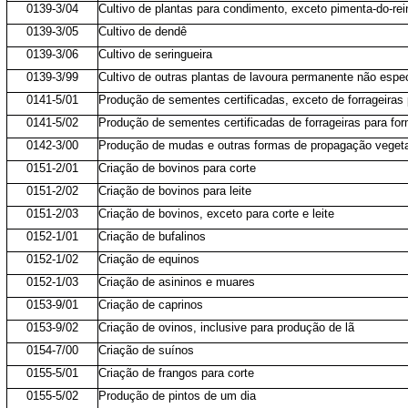
0139-3/04
Cultivo de plantas para condimento, exceto pimenta-do-rei
0139-3/05
Cultivo de dendê
0139-3/06
Cultivo de seringueira
0139-3/99
Cultivo de outras plantas de lavoura permanente não espe
0141-5/01
Produção de sementes certificadas, exceto de forrageiras
0141-5/02
Produção de sementes certificadas de forrageiras para fo
0142-3/00
Produção de mudas e outras formas de propagação vegetal
0151-2/01
Criação de bovinos para corte
0151-2/02
Criação de bovinos para leite
0151-2/03
Criação de bovinos, exceto para corte e leite
0152-1/01
Criação de bufalinos
0152-1/02
Criação de equinos
0152-1/03
Criação de asininos e muares
0153-9/01
Criação de caprinos
0153-9/02
Criação de ovinos, inclusive para produção de lã
0154-7/00
Criação de suínos
0155-5/01
Criação de frangos para corte
0155-5/02
Produção de pintos de um dia