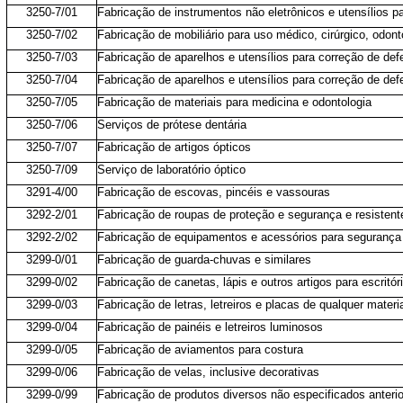
3250-7/01
Fabricação de instrumentos não eletrônicos e utensílios pa
3250-7/02
Fabricação de mobiliário para uso médico, cirúrgico, odonto
3250-7/03
Fabricação de aparelhos e utensílios para correção de de
3250-7/04
Fabricação de aparelhos e utensílios para correção de de
3250-7/05
Fabricação de materiais para medicina e odontologia
3250-7/06
Serviços de prótese dentária
3250-7/07
Fabricação de artigos ópticos
3250-7/09
Serviço de laboratório óptico
3291-4/00
Fabricação de escovas, pincéis e vassouras
3292-2/01
Fabricação de roupas de proteção e segurança e resistent
3292-2/02
Fabricação de equipamentos e acessórios para segurança 
3299-0/01
Fabricação de guarda-chuvas e similares
3299-0/02
Fabricação de canetas, lápis e outros artigos para escritór
3299-0/03
Fabricação de letras, letreiros e placas de qualquer mater
3299-0/04
Fabricação de painéis e letreiros luminosos
3299-0/05
Fabricação de aviamentos para costura
3299-0/06
Fabricação de velas, inclusive decorativas
3299-0/99
Fabricação de produtos diversos não especificados anteri