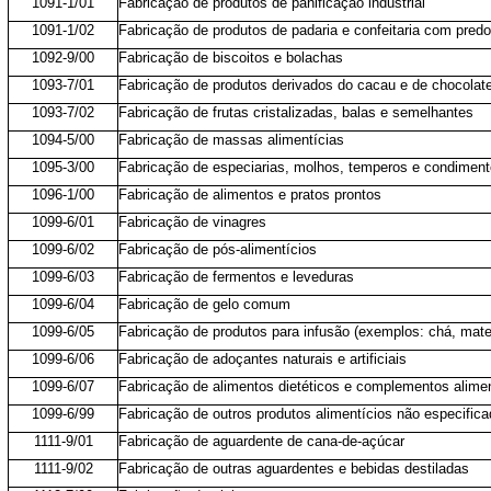
1091-1/01
Fabricação de produtos de panificação industrial
1091-1/02
Fabricação de produtos de padaria e confeitaria com pred
1092-9/00
Fabricação de biscoitos e bolachas
1093-7/01
Fabricação de produtos derivados do cacau e de chocolat
1093-7/02
Fabricação de frutas cristalizadas, balas e semelhantes
1094-5/00
Fabricação de massas alimentícias
1095-3/00
Fabricação de especiarias, molhos, temperos e condimen
1096-1/00
Fabricação de alimentos e pratos prontos
1099-6/01
Fabricação de vinagres
1099-6/02
Fabricação de pós-alimentícios
1099-6/03
Fabricação de fermentos e leveduras
1099-6/04
Fabricação de gelo comum
1099-6/05
Fabricação de produtos para infusão (exemplos: chá, mate
1099-6/06
Fabricação de adoçantes naturais e artificiais
1099-6/07
Fabricação de alimentos dietéticos e complementos alime
1099-6/99
Fabricação de outros produtos alimentícios não especific
1111-9/01
Fabricação de aguardente de cana-de-açúcar
1111-9/02
Fabricação de outras aguardentes e bebidas destiladas