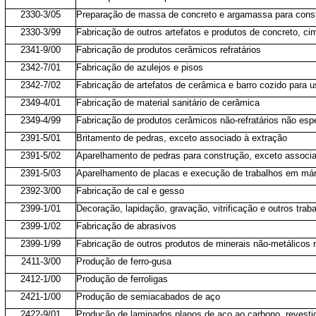
2330-3/05
Preparação de massa de concreto e argamassa para cons
2330-3/99
Fabricação de outros artefatos e produtos de concreto, ci
2341-9/00
Fabricação de produtos cerâmicos refratários
2342-7/01
Fabricação de azulejos e pisos
2342-7/02
Fabricação de artefatos de cerâmica e barro cozido para u
2349-4/01
Fabricação de material sanitário de cerâmica
2349-4/99
Fabricação de produtos cerâmicos não-refratários não esp
2391-5/01
Britamento de pedras, exceto associado à extração
2391-5/02
Aparelhamento de pedras para construção, exceto associa
2391-5/03
Aparelhamento de placas e execução de trabalhos em márm
2392-3/00
Fabricação de cal e gesso
2399-1/01
Decoração, lapidação, gravação, vitrificação e outros traba
2399-1/02
Fabricação de abrasivos
2399-1/99
Fabricação de outros produtos de minerais não-metálicos 
2411-3/00
Produção de ferro-gusa
2412-1/00
Produção de ferroligas
2421-1/00
Produção de semiacabados de aço
2422-9/01
Produção de laminados planos de aço ao carbono, revesti