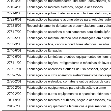
2710-4/02
Fabricação de transformadores, indutores, conversores, s
2710-4/03
Fabricação de motores elétricos, peças e acessórios
2721-0/00
Fabricação de pilhas, baterias e acumuladores elétricos, 
2722-8/01
Fabricação de baterias e acumuladores para veículos aut
2722-8/02
Recondicionamento de baterias e acumuladores para veíc
2731-7/00
Fabricação de aparelhos e equipamentos para distribuição e
2732-5/00
Fabricação de material elétrico para instalações em circu
2733-3/00
Fabricação de fios, cabos e condutores elétricos isolados
2740-6/01
Fabricação de lâmpadas
2740-6/02
Fabricação de luminárias e outros equipamentos de ilumi
2751-1/00
Fabricação de fogões, refrigeradores e máquinas de lavar
2759-7/01
Fabricação de aparelhos elétricos de uso pessoal, peças 
2759-7/99
Fabricação de outros aparelhos eletrodomésticos não espe
2790-2/01
Fabricação de eletrodos, contatos e outros artigos de carvã
2790-2/02
Fabricação de equipamentos para sinalização e alarme
2790-2/99
Fabricação de outros equipamentos e aparelhos elétricos 
2811-9/00
Fabricação de motores e turbinas, peças e acessórios, exc
2812-7/00
Fabricação de equipamentos hidráulicos e pneumáticos, p